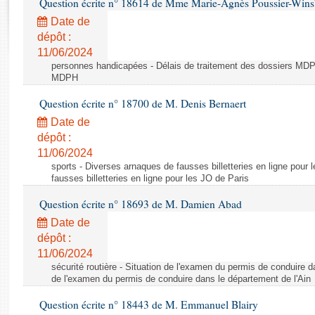
Question écrite n° 18614 de Mme Marie-Agnès Poussier-Win
Rapports d'enquête
Rapports législatifs
Date de
dépôt :
Rapports sur l'application des lois
11/06/2024
Baromètre de l’application des lois
personnes handicapées - Délais de traitement des dossiers MDPH
MDPH
Dossiers législatifs
Question écrite n° 18700 de M. Denis Bernaert
Budget et sécurité sociale
Date de
Questions écrites et orales
dépôt :
Comptes rendus des débats
11/06/2024
sports - Diverses arnaques de fausses billetteries en ligne pour
fausses billetteries en ligne pour les JO de Paris
Question écrite n° 18693 de M. Damien Abad
Date de
dépôt :
11/06/2024
sécurité routière - Situation de l'examen du permis de conduire d
de l'examen du permis de conduire dans le département de l'Ain
Question écrite n° 18443 de M. Emmanuel Blairy