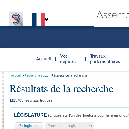
Assemb
Accèder à
la page
Vos
Travaux
Accueil
d'accueil
députés
parlementaires
Vous
Accueil
Recherche sur...
Résultats de la recherche
êtes
Résultats de la recherche
Général
ici
CONNEX
TRAVA
CONNA
DÉC
:
1125785
résultats trouvés
LÉGISLATURE
(Cliquez sur l'un des boutons pour faire un choix
17e législature
Précédentes législatures (X)