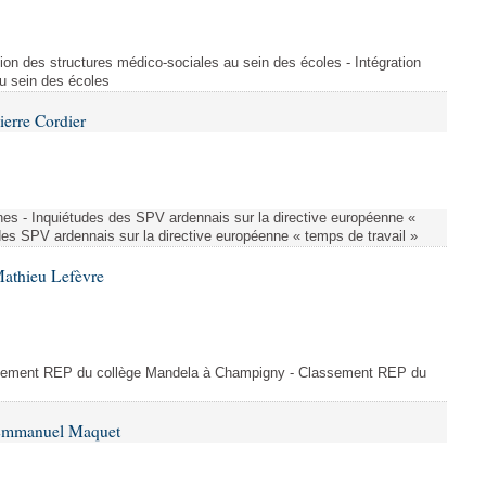
ion des structures médico-sociales au sein des écoles - Intégration
u sein des écoles
ierre Cordier
nes - Inquiétudes des SPV ardennais sur la directive européenne «
des SPV ardennais sur la directive européenne « temps de travail »
Mathieu Lefèvre
ssement REP du collège Mandela à Champigny - Classement REP du
 Emmanuel Maquet