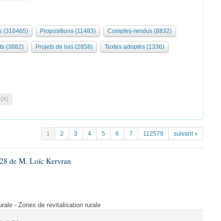
 (316465)
Propositions (11483)
Comptes-rendus (8832)
ts (3882)
Projets de lois (2858)
Textes adoptés (1336)
 (X)
1
2
3
4
5
6
7
112579
suivant »
28 de M. Loïc Kervran
rurale - Zones de revitalisation rurale