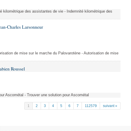
é kilométrique des assistantes de vie - Indemnité kilométrique des
ean-Charles Larsonneur
isation de mise sur le marche du Palovarotène - Autorisation de mise
abien Roussel
pour Ascométal - Trouver une solution pour Ascométal
1
2
3
4
5
6
7
112579
suivant »