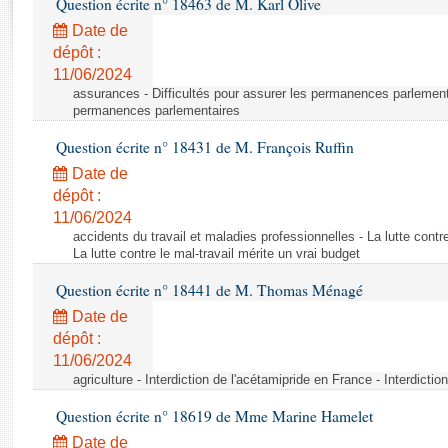
Question écrite n° 18463 de M. Karl Olive
Rapports d'enquête
Rapports législatifs
Date de
dépôt :
Rapports sur l'application des lois
11/06/2024
Baromètre de l’application des lois
assurances - Difficultés pour assurer les permanences parlementa
permanences parlementaires
Dossiers législatifs
Question écrite n° 18431 de M. François Ruffin
Budget et sécurité sociale
Date de
Questions écrites et orales
dépôt :
Comptes rendus des débats
11/06/2024
accidents du travail et maladies professionnelles - La lutte contre
La lutte contre le mal-travail mérite un vrai budget
Question écrite n° 18441 de M. Thomas Ménagé
Date de
dépôt :
11/06/2024
agriculture - Interdiction de l'acétamipride en France - Interdicti
Question écrite n° 18619 de Mme Marine Hamelet
Date de