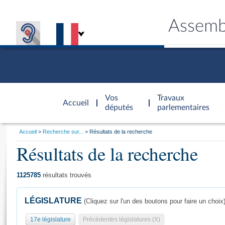
Assemb
Accèder à
la page
Vos
Travaux
Accueil
d'accueil
députés
parlementaires
Vous
Accueil
Recherche sur...
Résultats de la recherche
êtes
Résultats de la recherche
Général
ici
CONNEX
TRAVA
CONNA
DÉC
:
1125785
résultats trouvés
LÉGISLATURE
(Cliquez sur l'un des boutons pour faire un choix
17e législature
Précédentes législatures (X)