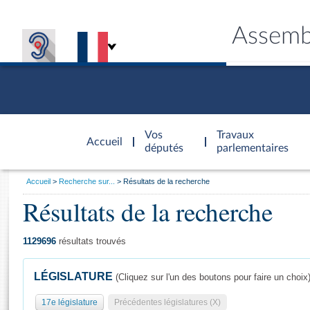
Assemb
Accèder à
la page
Vos
Travaux
Accueil
d'accueil
députés
parlementaires
Vous
Accueil
Recherche sur...
Résultats de la recherche
êtes
Résultats de la recherche
Général
ici
CONNEX
TRAVA
CONNA
DÉC
:
1129696
résultats trouvés
LÉGISLATURE
(Cliquez sur l'un des boutons pour faire un choix
17e législature
Précédentes législatures (X)