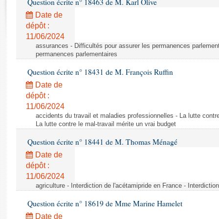
Question écrite n° 18463 de M. Karl Olive
Rapports d'enquête
Rapports législatifs
Date de
dépôt :
Rapports sur l'application des lois
11/06/2024
Baromètre de l’application des lois
assurances - Difficultés pour assurer les permanences parlementa
permanences parlementaires
Dossiers législatifs
Question écrite n° 18431 de M. François Ruffin
Budget et sécurité sociale
Date de
Questions écrites et orales
dépôt :
Comptes rendus des débats
11/06/2024
accidents du travail et maladies professionnelles - La lutte contre
La lutte contre le mal-travail mérite un vrai budget
Question écrite n° 18441 de M. Thomas Ménagé
Date de
dépôt :
11/06/2024
agriculture - Interdiction de l'acétamipride en France - Interdicti
Question écrite n° 18619 de Mme Marine Hamelet
Date de