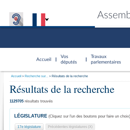
Assemb
Accèder à
la page
Vos
Travaux
Accueil
d'accueil
députés
parlementaires
Vous
Accueil
Recherche sur...
Résultats de la recherche
êtes
Résultats de la recherche
Général
ici
CONNEX
TRAVA
CONNA
DÉC
:
1129705
résultats trouvés
LÉGISLATURE
(Cliquez sur l'un des boutons pour faire un choix
17e législature
Précédentes législatures (X)