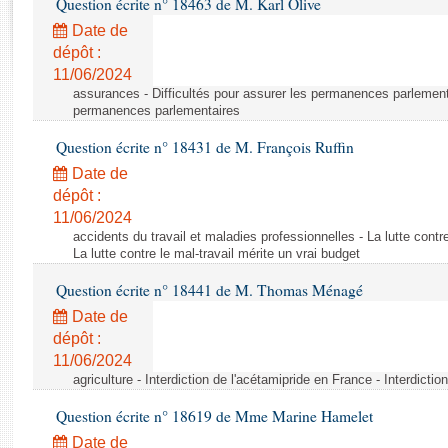
Question écrite n° 18463 de M. Karl Olive
Rapports d'enquête
Rapports législatifs
Date de
dépôt :
Rapports sur l'application des lois
11/06/2024
Baromètre de l’application des lois
assurances - Difficultés pour assurer les permanences parlementa
permanences parlementaires
Dossiers législatifs
Question écrite n° 18431 de M. François Ruffin
Budget et sécurité sociale
Date de
Questions écrites et orales
dépôt :
Comptes rendus des débats
11/06/2024
accidents du travail et maladies professionnelles - La lutte contre
La lutte contre le mal-travail mérite un vrai budget
Question écrite n° 18441 de M. Thomas Ménagé
Date de
dépôt :
11/06/2024
agriculture - Interdiction de l'acétamipride en France - Interdicti
Question écrite n° 18619 de Mme Marine Hamelet
Date de