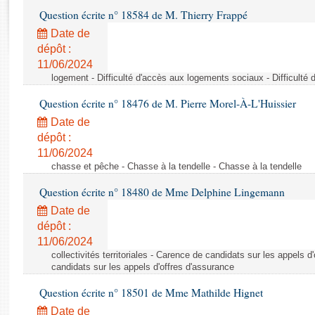
Rapports d'enquête
Question écrite n° 18584 de M. Thierry Frappé
Rapports législatifs
Date de
Rapports sur l'application des lois
dépôt :
Baromètre de l’application des lois
11/06/2024
logement - Difficulté d'accès aux logements sociaux - Difficult
Dossiers législatifs
Question écrite n° 18476 de M. Pierre Morel-À-L'Huissier
Budget et sécurité sociale
Date de
Questions écrites et orales
dépôt :
Comptes rendus des débats
11/06/2024
chasse et pêche - Chasse à la tendelle - Chasse à la tendelle
Question écrite n° 18480 de Mme Delphine Lingemann
Date de
dépôt :
11/06/2024
collectivités territoriales - Carence de candidats sur les appels 
candidats sur les appels d'offres d'assurance
Question écrite n° 18501 de Mme Mathilde Hignet
Date de