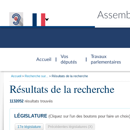
Assemb
Accèder à
la page
Vos
Travaux
Accueil
d'accueil
députés
parlementaires
Vous
Accueil
Recherche sur...
Résultats de la recherche
êtes
Résultats de la recherche
Général
ici
CONNEX
TRAVA
CONNA
DÉC
:
1132052
résultats trouvés
LÉGISLATURE
(Cliquez sur l'un des boutons pour faire un choix
17e législature
Précédentes législatures (X)