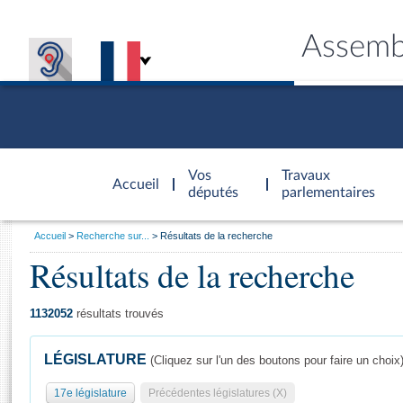
Assemb
Accèder à
la page
Vos
Travaux
Accueil
d'accueil
députés
parlementaires
Vous
Accueil
Recherche sur...
Résultats de la recherche
êtes
Résultats de la recherche
Général
ici
CONNEX
TRAVA
CONNA
DÉC
:
1132052
résultats trouvés
LÉGISLATURE
(Cliquez sur l'un des boutons pour faire un choix
17e législature
Précédentes législatures (X)