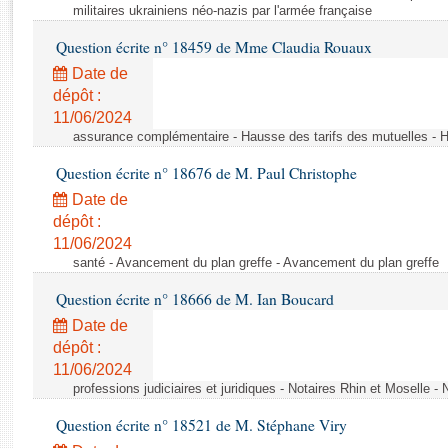
Rapports d'enquête
militaires ukrainiens néo-nazis par l'armée française
Rapports législatifs
Question écrite n° 18459 de Mme Claudia Rouaux
Rapports sur l'application des lois
Date de
Baromètre de l’application des lois
dépôt :
11/06/2024
Dossiers législatifs
assurance complémentaire - Hausse des tarifs des mutuelles - H
Budget et sécurité sociale
Question écrite n° 18676 de M. Paul Christophe
Questions écrites et orales
Date de
Comptes rendus des débats
dépôt :
11/06/2024
santé - Avancement du plan greffe - Avancement du plan greffe
Question écrite n° 18666 de M. Ian Boucard
Date de
dépôt :
11/06/2024
professions judiciaires et juridiques - Notaires Rhin et Moselle -
Question écrite n° 18521 de M. Stéphane Viry