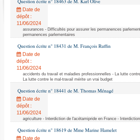
Question écrite n° 18463 de M. Karl Olive
Rapports d'enquête
Rapports législatifs
Date de
dépôt :
Rapports sur l'application des lois
11/06/2024
Baromètre de l’application des lois
assurances - Difficultés pour assurer les permanences parlementa
permanences parlementaires
Dossiers législatifs
Question écrite n° 18431 de M. François Ruffin
Budget et sécurité sociale
Date de
Questions écrites et orales
dépôt :
Comptes rendus des débats
11/06/2024
accidents du travail et maladies professionnelles - La lutte contre
La lutte contre le mal-travail mérite un vrai budget
Question écrite n° 18441 de M. Thomas Ménagé
Date de
dépôt :
11/06/2024
agriculture - Interdiction de l'acétamipride en France - Interdicti
Question écrite n° 18619 de Mme Marine Hamelet
Date de