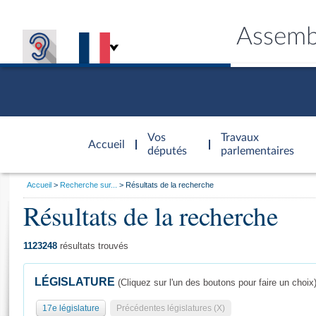
Assemb
Accèder à
la page
Vos
Travaux
Accueil
d'accueil
députés
parlementaires
Vous
Accueil
Recherche sur...
Résultats de la recherche
êtes
Résultats de la recherche
Général
ici
CONNEX
TRAVA
CONNA
DÉC
:
1123248
résultats trouvés
LÉGISLATURE
(Cliquez sur l'un des boutons pour faire un choix
17e législature
Précédentes législatures (X)