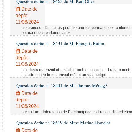
Question écrite n° 18463 de M. Karl Olive
Rapports d'enquête
Rapports législatifs
Date de
dépôt :
Rapports sur l'application des lois
11/06/2024
Baromètre de l’application des lois
assurances - Difficultés pour assurer les permanences parlementa
permanences parlementaires
Dossiers législatifs
Question écrite n° 18431 de M. François Ruffin
Budget et sécurité sociale
Date de
Questions écrites et orales
dépôt :
Comptes rendus des débats
11/06/2024
accidents du travail et maladies professionnelles - La lutte contre
La lutte contre le mal-travail mérite un vrai budget
Question écrite n° 18441 de M. Thomas Ménagé
Date de
dépôt :
11/06/2024
agriculture - Interdiction de l'acétamipride en France - Interdicti
Question écrite n° 18619 de Mme Marine Hamelet
Date de