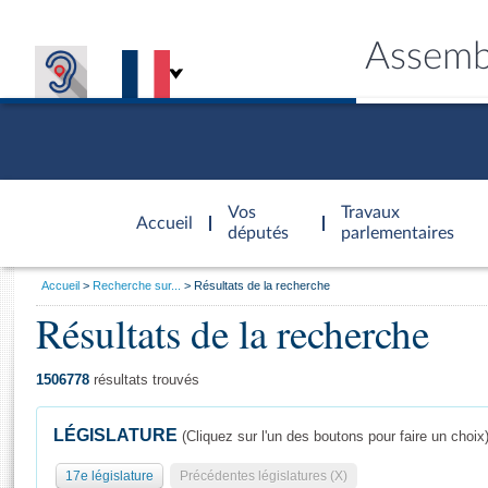
Assemb
Accèder à
la page
Vos
Travaux
Accueil
d'accueil
députés
parlementaires
Vous
Accueil
Recherche sur...
Résultats de la recherche
êtes
Résultats de la recherche
Général
ici
CONNEX
TRAVA
CONNA
DÉC
:
1506778
résultats trouvés
LÉGISLATURE
(Cliquez sur l'un des boutons pour faire un choix
17e législature
Précédentes législatures (X)