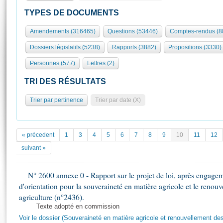
S'id
Présidence
Séance publique
Rôle et pouvoirs de l'Assemblée
Visiter l'Assemblée
TYPES DE DOCUMENTS
Fiches « Connaissance de l’Assemblée »
577 députés
Commissions et autres organes
Visite virtuelle du palais Bourbon
Amendements (316465)
Questions (53446)
Comptes-rendus (8
Organisation de l'Assemblée
Groupes politiques
Europe et International
Assister à une séance
Mot
Dossiers législatifs (5238)
Rapports (3882)
Propositions (3330)
Présidence
Conférence des Présidents
Bureau
Collège des Ques
Élections législatives
Contrôle et évaluation
Accès des chercheurs à l’Assemblée
Personnes (577)
Lettres (2)
Congrès
Les évènements
S'inscrire
TRI DES RÉSULTATS
Pétitions
Statistiques et chiffres clés
Trier par pertinence
Trier par date (X)
Transparence et déontologie
Vous n'ave
Patrimoine
E
Documents de référence
La Bibliothèque
( Constitution | Règlement de l'Assemblée ... )
Documents parlementaires
« précedent
1
3
4
5
6
7
8
9
10
11
12
Les archives
Projets de loi
suivant »
Contacts et plan d'accès
Propositions de loi
Histoire
Photos libres de droit
Amendements
N° 2600 annexe 0 - Rapport sur le projet de loi, après engagem
Juniors
Textes adoptés
d'orientation pour la souveraineté en matière agricole et le renou
Anciennes législatures
agriculture (n°2436).
Texte adopté en commission
Liens vers les sites publics
Rapports d'information
Voir le dossier (Souveraineté en matière agricole et renouvellement des