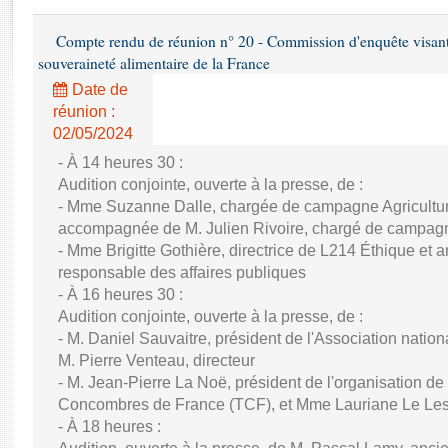
Rapports d'enquête
Rapports législatifs
Compte rendu de réunion n° 20 - Commission d'enquête visant à 
Rapports sur l'application des lois
souveraineté alimentaire de la France
Baromètre de l’application des lois
Date de
réunion :
02/05/2024
Dossiers législatifs
Budget et sécurité sociale
- À 14 heures 30 :
Audition conjointe, ouverte à la presse, de :
Questions écrites et orales
- Mme Suzanne Dalle, chargée de campagne Agricultu
Comptes rendus des débats
accompagnée de M. Julien Rivoire, chargé de campa
- Mme Brigitte Gothière, directrice de L214 Éthique et 
responsable des affaires publiques
- À 16 heures 30 :
Audition conjointe, ouverte à la presse, de :
- M. Daniel Sauvaitre, président de l'Association nati
M. Pierre Venteau, directeur
- M. Jean-Pierre La Noë, président de l'organisation d
Concombres de France (TCF), et Mme Lauriane Le Leslé
- À 18 heures :