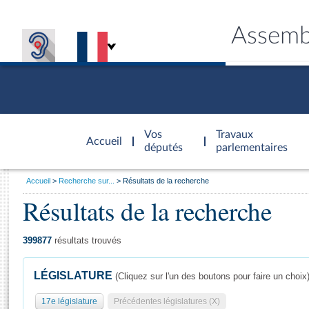
Assemb
Accèder à
la page
Vos
Travaux
Accueil
d'accueil
députés
parlementaires
Vous
Accueil
Recherche sur...
Résultats de la recherche
êtes
Résultats de la recherche
Général
ici
CONNEX
TRAVA
CONNA
DÉC
:
399877
résultats trouvés
LÉGISLATURE
(Cliquez sur l'un des boutons pour faire un choix
17e législature
Précédentes législatures (X)