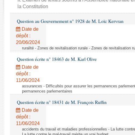
Rapports d'enquête
la Constitution
Rapports législatifs
Rapports sur l'application des lois
Question au Gouvernement n° 1928 de M. Loïc Kervran
Baromètre de l’application des lois
Date de
dépôt :
Dossiers législatifs
20/06/2024
ruralité - Zones de revitalisation rurale - Zones de revitalisation r
Budget et sécurité sociale
Questions écrites et orales
Question écrite n° 18463 de M. Karl Olive
Comptes rendus des débats
Date de
dépôt :
11/06/2024
assurances - Difficultés pour assurer les permanences parlementa
permanences parlementaires
Question écrite n° 18431 de M. François Ruffin
Date de
dépôt :
11/06/2024
accidents du travail et maladies professionnelles - La lutte contre
La lutte contre le mal-travail mérite un vrai budget