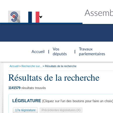
Assemb
Accèder à
la page
Vos
Travaux
Accueil
d'accueil
députés
parlementaires
Vous
Accueil
Recherche sur...
Résultats de la recherche
êtes
Résultats de la recherche
Général
ici
CONNEX
TRAVA
CONNA
DÉC
:
1141579
résultats trouvés
LÉGISLATURE
(Cliquez sur l'un des boutons pour faire un choix
17e législature
Précédentes législatures (X)