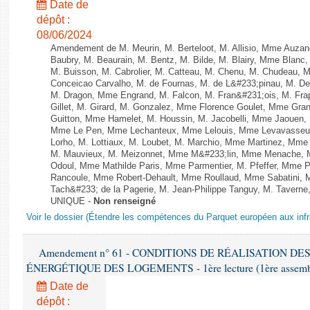
Date de
dépôt :
08/06/2024
Amendement de M. Meurin, M. Berteloot, M. Allisio, Mme Auzano
Baubry, M. Beaurain, M. Bentz, M. Bilde, M. Blairy, Mme Blanc
M. Buisson, M. Cabrolier, M. Catteau, M. Chenu, M. Chudeau
Conceicao Carvalho, M. de Fournas, M. de L&#233;pinau, M. 
M. Dragon, Mme Engrand, M. Falcon, M. Fran&#231;ois, M. Frap
Gillet, M. Girard, M. Gonzalez, Mme Florence Goulet, Mme Grang
Guitton, Mme Hamelet, M. Houssin, M. Jacobelli, Mme Jaouen, 
Mme Le Pen, Mme Lechanteux, Mme Lelouis, Mme Levavasseur,
Lorho, M. Lottiaux, M. Loubet, M. Marchio, Mme Martinez, Mm
M. Mauvieux, M. Meizonnet, Mme M&#233;lin, Mme Menache, M
Odoul, Mme Mathilde Paris, Mme Parmentier, M. Pfeffer, Mme 
Rancoule, Mme Robert-Dehault, Mme Roullaud, Mme Sabatini, 
Tach&#233; de la Pagerie, M. Jean-Philippe Tanguy, M. Taverne, M.
UNIQUE -
Non renseigné
Voir le dossier (Étendre les compétences du Parquet européen aux infr
Amendement n° 61 - CONDITIONS DE RÉALISATION D
ÉNERGÉTIQUE DES LOGEMENTS - 1ère lecture (1ère assemblée
Date de
dépôt :