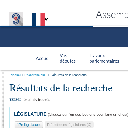
Assemb
Accèder à
la page
Vos
Travaux
Accueil
d'accueil
députés
parlementaires
Vous
Accueil
Recherche sur...
Résultats de la recherche
êtes
Résultats de la recherche
Général
ici
CONNEX
TRAVA
CONNA
DÉC
:
793265
résultats trouvés
LÉGISLATURE
(Cliquez sur l'un des boutons pour faire un choix
17e législature
Précédentes législatures (X)