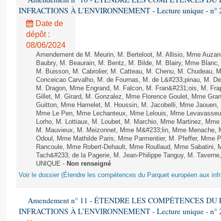
INFRACTIONS À L’ENVIRONNEMENT - Lecture unique - n° 
Date de
dépôt :
08/06/2024
Amendement de M. Meurin, M. Berteloot, M. Allisio, Mme Auzano
Baubry, M. Beaurain, M. Bentz, M. Bilde, M. Blairy, Mme Blanc
M. Buisson, M. Cabrolier, M. Catteau, M. Chenu, M. Chudeau
Conceicao Carvalho, M. de Fournas, M. de L&#233;pinau, M. 
M. Dragon, Mme Engrand, M. Falcon, M. Fran&#231;ois, M. Frap
Gillet, M. Girard, M. Gonzalez, Mme Florence Goulet, Mme Grang
Guitton, Mme Hamelet, M. Houssin, M. Jacobelli, Mme Jaouen, 
Mme Le Pen, Mme Lechanteux, Mme Lelouis, Mme Levavasseur,
Lorho, M. Lottiaux, M. Loubet, M. Marchio, Mme Martinez, Mm
M. Mauvieux, M. Meizonnet, Mme M&#233;lin, Mme Menache, M
Odoul, Mme Mathilde Paris, Mme Parmentier, M. Pfeffer, Mme 
Rancoule, Mme Robert-Dehault, Mme Roullaud, Mme Sabatini, 
Tach&#233; de la Pagerie, M. Jean-Philippe Tanguy, M. Taverne, M.
UNIQUE -
Non renseigné
Voir le dossier (Étendre les compétences du Parquet européen aux infr
Amendement n° 11 - ÉTENDRE LES COMPÉTENCES D
INFRACTIONS À L’ENVIRONNEMENT - Lecture unique - n° 