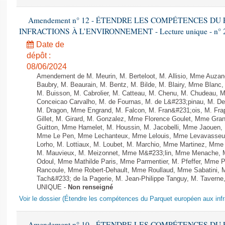
Amendement n° 12 - ÉTENDRE LES COMPÉTENCES D
INFRACTIONS À L’ENVIRONNEMENT - Lecture unique - n° 
Date de
dépôt :
08/06/2024
Amendement de M. Meurin, M. Berteloot, M. Allisio, Mme Auzano
Baubry, M. Beaurain, M. Bentz, M. Bilde, M. Blairy, Mme Blanc
M. Buisson, M. Cabrolier, M. Catteau, M. Chenu, M. Chudeau
Conceicao Carvalho, M. de Fournas, M. de L&#233;pinau, M. 
M. Dragon, Mme Engrand, M. Falcon, M. Fran&#231;ois, M. Frap
Gillet, M. Girard, M. Gonzalez, Mme Florence Goulet, Mme Grang
Guitton, Mme Hamelet, M. Houssin, M. Jacobelli, Mme Jaouen, 
Mme Le Pen, Mme Lechanteux, Mme Lelouis, Mme Levavasseur,
Lorho, M. Lottiaux, M. Loubet, M. Marchio, Mme Martinez, Mm
M. Mauvieux, M. Meizonnet, Mme M&#233;lin, Mme Menache, M
Odoul, Mme Mathilde Paris, Mme Parmentier, M. Pfeffer, Mme 
Rancoule, Mme Robert-Dehault, Mme Roullaud, Mme Sabatini, 
Tach&#233; de la Pagerie, M. Jean-Philippe Tanguy, M. Taverne, M.
UNIQUE -
Non renseigné
Voir le dossier (Étendre les compétences du Parquet européen aux infr
Amendement n° 10 - ÉTENDRE LES COMPÉTENCES D