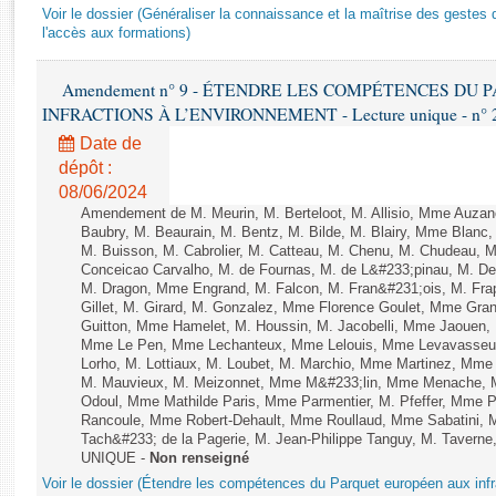
Rapports d'enquête
Voir le dossier (Généraliser la connaissance et la maîtrise des gestes 
Rapports législatifs
l'accès aux formations)
Rapports sur l'application des lois
Amendement n° 9 - ÉTENDRE LES COMPÉTENCES DU
Baromètre de l’application des lois
INFRACTIONS À L’ENVIRONNEMENT - Lecture unique - n° 
Date de
Dossiers législatifs
dépôt :
Budget et sécurité sociale
08/06/2024
Questions écrites et orales
Amendement de M. Meurin, M. Berteloot, M. Allisio, Mme Auzano
Baubry, M. Beaurain, M. Bentz, M. Bilde, M. Blairy, Mme Blanc
Comptes rendus des débats
M. Buisson, M. Cabrolier, M. Catteau, M. Chenu, M. Chudeau
Conceicao Carvalho, M. de Fournas, M. de L&#233;pinau, M. 
M. Dragon, Mme Engrand, M. Falcon, M. Fran&#231;ois, M. Frap
Gillet, M. Girard, M. Gonzalez, Mme Florence Goulet, Mme Grang
Guitton, Mme Hamelet, M. Houssin, M. Jacobelli, Mme Jaouen, 
Mme Le Pen, Mme Lechanteux, Mme Lelouis, Mme Levavasseur,
Lorho, M. Lottiaux, M. Loubet, M. Marchio, Mme Martinez, Mm
M. Mauvieux, M. Meizonnet, Mme M&#233;lin, Mme Menache, M
Odoul, Mme Mathilde Paris, Mme Parmentier, M. Pfeffer, Mme 
Rancoule, Mme Robert-Dehault, Mme Roullaud, Mme Sabatini, 
Tach&#233; de la Pagerie, M. Jean-Philippe Tanguy, M. Taverne, M.
UNIQUE -
Non renseigné
Voir le dossier (Étendre les compétences du Parquet européen aux infr