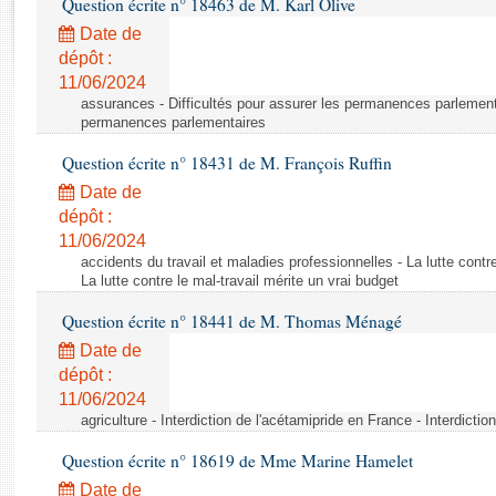
Question écrite n° 18463 de M. Karl Olive
Rapports d'enquête
Rapports législatifs
Date de
dépôt :
Rapports sur l'application des lois
11/06/2024
Baromètre de l’application des lois
assurances - Difficultés pour assurer les permanences parlementa
permanences parlementaires
Dossiers législatifs
Question écrite n° 18431 de M. François Ruffin
Budget et sécurité sociale
Date de
Questions écrites et orales
dépôt :
Comptes rendus des débats
11/06/2024
accidents du travail et maladies professionnelles - La lutte contre
La lutte contre le mal-travail mérite un vrai budget
Question écrite n° 18441 de M. Thomas Ménagé
Date de
dépôt :
11/06/2024
agriculture - Interdiction de l'acétamipride en France - Interdicti
Question écrite n° 18619 de Mme Marine Hamelet
Date de