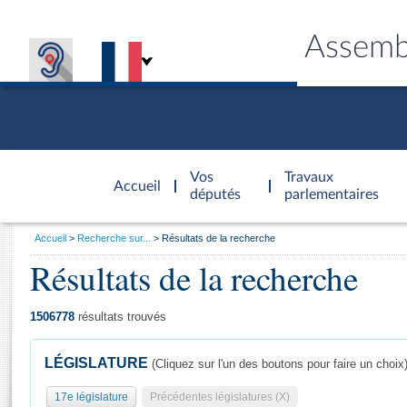
Assemb
Accèder à
la page
Vos
Travaux
Accueil
d'accueil
députés
parlementaires
Vous
Accueil
Recherche sur...
Résultats de la recherche
êtes
Résultats de la recherche
Général
ici
CONNEX
TRAVA
CONNA
DÉC
:
1506778
résultats trouvés
LÉGISLATURE
(Cliquez sur l'un des boutons pour faire un choix
17e législature
Précédentes législatures (X)