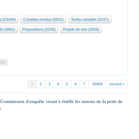
s (53446)
Comptes-rendus (8832)
Textes adoptés (5247)
ts (3882)
Propositions (3330)
Projets de lois (2858)
 (X)
1
2
3
4
5
6
7
39988
suivant »
ommission d'enquête visant à établir les raisons de la perte de
e