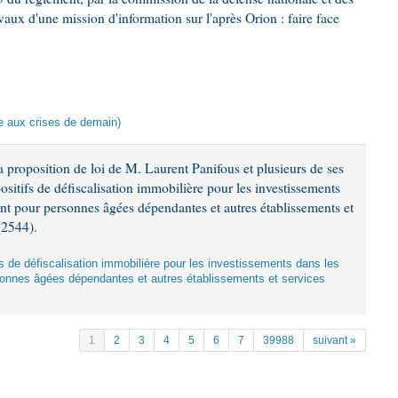
aux d'une mission d'information sur l'après Orion : faire face
ace aux crises de demain)
 proposition de loi de M. Laurent Panifous et plusieurs de ses
ositifs de défiscalisation immobilière pour les investissements
nt pour personnes âgées dépendantes et autres établissements et
(2544).
ifs de défiscalisation immobilière pour les investissements dans les
onnes âgées dépendantes et autres établissements et services
1
2
3
4
5
6
7
39988
suivant »