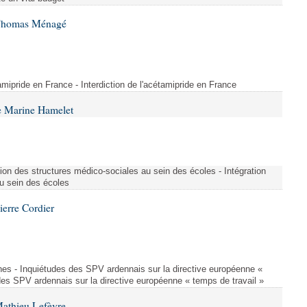
 Thomas Ménagé
étamipride en France - Interdiction de l'acétamipride en France
e Marine Hamelet
ion des structures médico-sociales au sein des écoles - Intégration
u sein des écoles
ierre Cordier
nes - Inquiétudes des SPV ardennais sur la directive européenne «
des SPV ardennais sur la directive européenne « temps de travail »
Mathieu Lefèvre