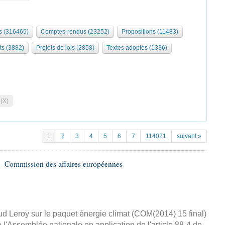
 (316465)
Comptes-rendus (23252)
Propositions (11483)
ts (3882)
Projets de lois (2858)
Textes adoptés (1336)
 (X)
1
2
3
4
5
6
7
114021
suivant »
- Commission des affaires européennes
d Leroy sur le paquet énergie climat (COM(2014) 15 final)
 l'Assemblée nationale en application de l'article 88-4 de