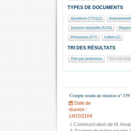
TYPES DE DOCUMENTS
Questions (775112)
Amendements
Dossiers législatifs (5238)
Rappor
Personnes (577)
Lettres (2)
TRI DES RÉSULTATS
Trier par pertinence
Trier par date
Compte rendu de réunion n° 159 
Date de
réunion :
14/10/2104
I. Communication de M. Arnau
II. Examen de textes soumis à