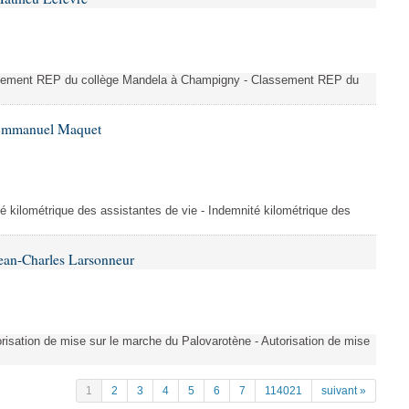
ssement REP du collège Mandela à Champigny - Classement REP du
 Emmanuel Maquet
é kilométrique des assistantes de vie - Indemnité kilométrique des
ean-Charles Larsonneur
isation de mise sur le marche du Palovarotène - Autorisation de mise
1
2
3
4
5
6
7
114021
suivant »