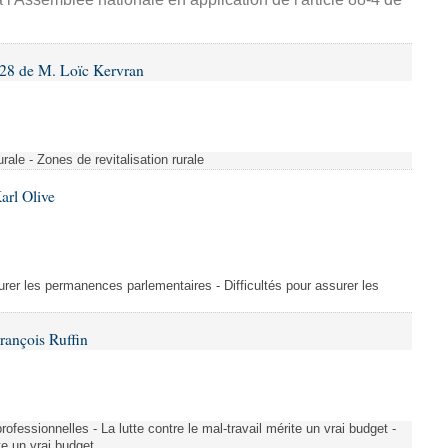
28 de M. Loïc Kervran
rurale - Zones de revitalisation rurale
arl Olive
urer les permanences parlementaires - Difficultés pour assurer les
rançois Ruffin
rofessionnelles - La lutte contre le mal-travail mérite un vrai budget -
ite un vrai budget