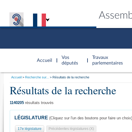
Assemb
Accèder à
la page
Vos
Travaux
Accueil
d'accueil
députés
parlementaires
Vous
Accueil
Recherche sur...
Résultats de la recherche
êtes
Résultats de la recherche
Général
ici
CONNEX
TRAVA
CONNA
DÉC
:
1140205
résultats trouvés
LÉGISLATURE
(Cliquez sur l'un des boutons pour faire un choix
17e législature
Précédentes législatures (X)