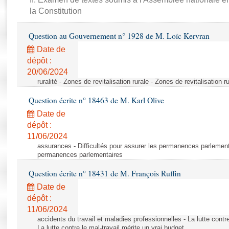
Rapports d'enquête
la Constitution
Rapports législatifs
Rapports sur l'application des lois
Question au Gouvernement n° 1928 de M. Loïc Kervran
Baromètre de l’application des lois
Date de
dépôt :
Dossiers législatifs
20/06/2024
ruralité - Zones de revitalisation rurale - Zones de revitalisation r
Budget et sécurité sociale
Questions écrites et orales
Question écrite n° 18463 de M. Karl Olive
Comptes rendus des débats
Date de
dépôt :
11/06/2024
assurances - Difficultés pour assurer les permanences parlementa
permanences parlementaires
Question écrite n° 18431 de M. François Ruffin
Date de
dépôt :
11/06/2024
accidents du travail et maladies professionnelles - La lutte contre
La lutte contre le mal-travail mérite un vrai budget