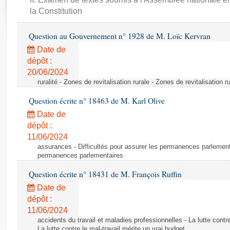
Rapports d'enquête
la Constitution
Rapports législatifs
Rapports sur l'application des lois
Question au Gouvernement n° 1928 de M. Loïc Kervran
Baromètre de l’application des lois
Date de
dépôt :
Dossiers législatifs
20/06/2024
ruralité - Zones de revitalisation rurale - Zones de revitalisation r
Budget et sécurité sociale
Questions écrites et orales
Question écrite n° 18463 de M. Karl Olive
Comptes rendus des débats
Date de
dépôt :
11/06/2024
assurances - Difficultés pour assurer les permanences parlementa
permanences parlementaires
Question écrite n° 18431 de M. François Ruffin
Date de
dépôt :
11/06/2024
accidents du travail et maladies professionnelles - La lutte contre
La lutte contre le mal-travail mérite un vrai budget