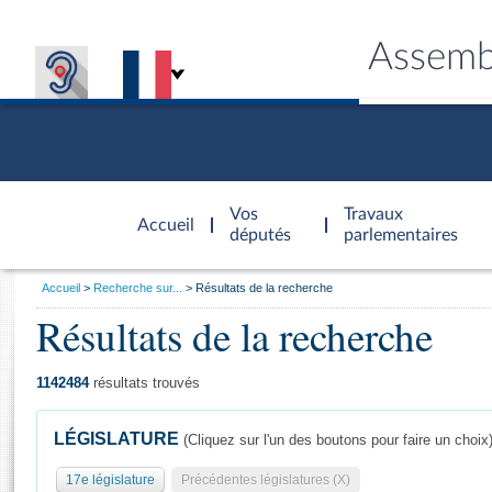
Assemb
Accèder à
la page
Vos
Travaux
Accueil
d'accueil
députés
parlementaires
Vous
Accueil
Recherche sur...
Résultats de la recherche
êtes
Résultats de la recherche
Général
ici
CONNEX
TRAVA
CONNA
DÉC
:
1142484
résultats trouvés
LÉGISLATURE
(Cliquez sur l'un des boutons pour faire un choix
17e législature
Précédentes législatures (X)