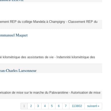
ssement REP du collège Mandela à Champigny - Classement REP du
 Emmanuel Maquet
é kilométrique des assistantes de vie - Indemnité kilométrique des
ean-Charles Larsonneur
isation de mise sur le marche du Palovarotène - Autorisation de mise
1
2
3
4
5
6
7
113802
suivant »