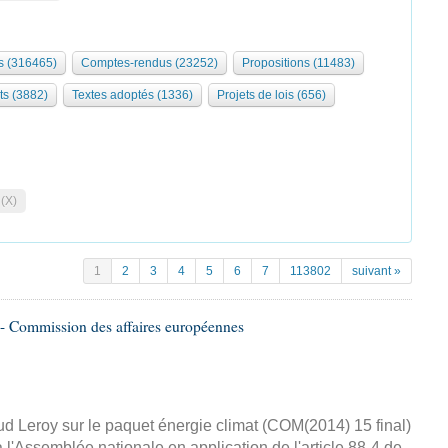
 (316465)
Comptes-rendus (23252)
Propositions (11483)
ts (3882)
Textes adoptés (1336)
Projets de lois (656)
 (X)
1
2
3
4
5
6
7
113802
suivant »
- Commission des affaires européennes
d Leroy sur le paquet énergie climat (COM(2014) 15 final)
 l'Assemblée nationale en application de l'article 88-4 de