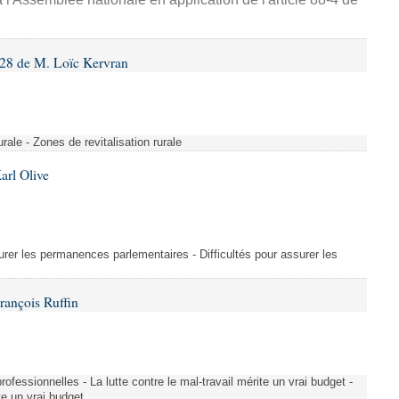
28 de M. Loïc Kervran
rurale - Zones de revitalisation rurale
arl Olive
urer les permanences parlementaires - Difficultés pour assurer les
rançois Ruffin
rofessionnelles - La lutte contre le mal-travail mérite un vrai budget -
ite un vrai budget