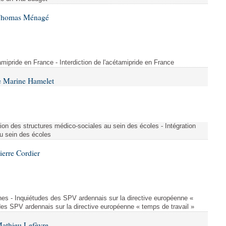
 Thomas Ménagé
étamipride en France - Interdiction de l'acétamipride en France
e Marine Hamelet
ion des structures médico-sociales au sein des écoles - Intégration
u sein des écoles
ierre Cordier
nes - Inquiétudes des SPV ardennais sur la directive européenne «
des SPV ardennais sur la directive européenne « temps de travail »
Mathieu Lefèvre