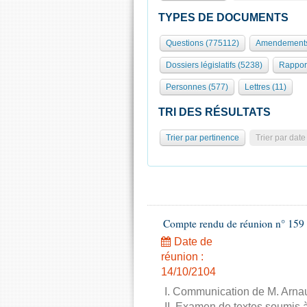
TYPES DE DOCUMENTS
Questions (775112)
Amendements
Dossiers législatifs (5238)
Rappor
Personnes (577)
Lettres (11)
TRI DES RÉSULTATS
Trier par pertinence
Trier par date
Compte rendu de réunion n° 159 
Date de
réunion :
14/10/2104
I. Communication de M. Arnau
II. Examen de textes soumis à