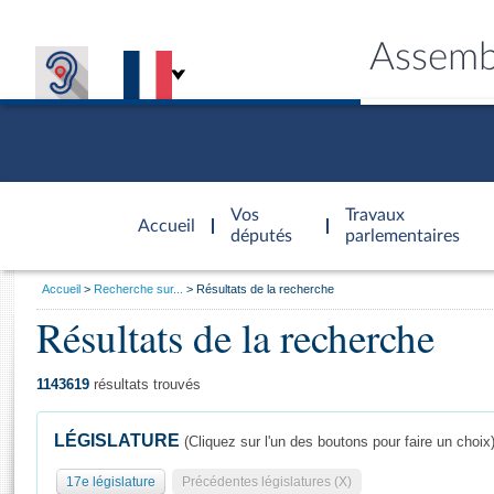
Assemb
Accèder à
la page
Vos
Travaux
Accueil
d'accueil
députés
parlementaires
Vous
Accueil
Recherche sur...
Résultats de la recherche
êtes
Résultats de la recherche
Général
ici
CONNEX
TRAVA
CONNA
DÉC
:
1143619
résultats trouvés
LÉGISLATURE
(Cliquez sur l'un des boutons pour faire un choix
17e législature
Précédentes législatures (X)