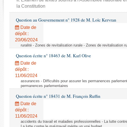
Rapports d'enquête
la Constitution
Rapports législatifs
Rapports sur l'application des lois
Question au Gouvernement n° 1928 de M. Loïc Kervran
Baromètre de l’application des lois
Date de
dépôt :
Dossiers législatifs
20/06/2024
ruralité - Zones de revitalisation rurale - Zones de revitalisation r
Budget et sécurité sociale
Questions écrites et orales
Question écrite n° 18463 de M. Karl Olive
Comptes rendus des débats
Date de
dépôt :
11/06/2024
assurances - Difficultés pour assurer les permanences parlementa
permanences parlementaires
Question écrite n° 18431 de M. François Ruffin
Date de
dépôt :
11/06/2024
accidents du travail et maladies professionnelles - La lutte contre
La lutte contre le mal-travail mérite un vrai budget