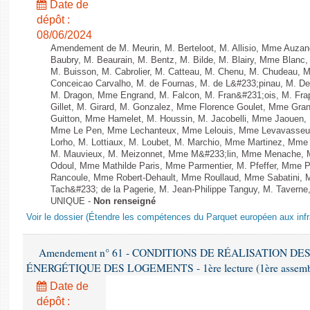
Date de
dépôt :
08/06/2024
Amendement de M. Meurin, M. Berteloot, M. Allisio, Mme Auzano
Baubry, M. Beaurain, M. Bentz, M. Bilde, M. Blairy, Mme Blanc
M. Buisson, M. Cabrolier, M. Catteau, M. Chenu, M. Chudeau
Conceicao Carvalho, M. de Fournas, M. de L&#233;pinau, M. 
M. Dragon, Mme Engrand, M. Falcon, M. Fran&#231;ois, M. Frap
Gillet, M. Girard, M. Gonzalez, Mme Florence Goulet, Mme Grang
Guitton, Mme Hamelet, M. Houssin, M. Jacobelli, Mme Jaouen, 
Mme Le Pen, Mme Lechanteux, Mme Lelouis, Mme Levavasseur,
Lorho, M. Lottiaux, M. Loubet, M. Marchio, Mme Martinez, Mm
M. Mauvieux, M. Meizonnet, Mme M&#233;lin, Mme Menache, M
Odoul, Mme Mathilde Paris, Mme Parmentier, M. Pfeffer, Mme 
Rancoule, Mme Robert-Dehault, Mme Roullaud, Mme Sabatini, 
Tach&#233; de la Pagerie, M. Jean-Philippe Tanguy, M. Taverne, M.
UNIQUE -
Non renseigné
Voir le dossier (Étendre les compétences du Parquet européen aux infr
Amendement n° 61 - CONDITIONS DE RÉALISATION D
ÉNERGÉTIQUE DES LOGEMENTS - 1ère lecture (1ère assemblée
Date de
dépôt :