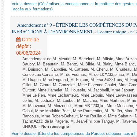
Rapports d'enquête
Voir le dossier (Généraliser la connaissance et la maîtrise des gestes 
Rapports législatifs
l'accès aux formations)
Rapports sur l'application des lois
Amendement n° 9 - ÉTENDRE LES COMPÉTENCES DU
Baromètre de l’application des lois
INFRACTIONS À L’ENVIRONNEMENT - Lecture unique - n° 
Date de
Dossiers législatifs
dépôt :
Budget et sécurité sociale
08/06/2024
Questions écrites et orales
Amendement de M. Meurin, M. Berteloot, M. Allisio, Mme Auzano
Baubry, M. Beaurain, M. Bentz, M. Bilde, M. Blairy, Mme Blanc
Comptes rendus des débats
M. Buisson, M. Cabrolier, M. Catteau, M. Chenu, M. Chudeau
Conceicao Carvalho, M. de Fournas, M. de L&#233;pinau, M. 
M. Dragon, Mme Engrand, M. Falcon, M. Fran&#231;ois, M. Frap
Gillet, M. Girard, M. Gonzalez, Mme Florence Goulet, Mme Grang
Guitton, Mme Hamelet, M. Houssin, M. Jacobelli, Mme Jaouen, 
Mme Le Pen, Mme Lechanteux, Mme Lelouis, Mme Levavasseur,
Lorho, M. Lottiaux, M. Loubet, M. Marchio, Mme Martinez, Mm
M. Mauvieux, M. Meizonnet, Mme M&#233;lin, Mme Menache, M
Odoul, Mme Mathilde Paris, Mme Parmentier, M. Pfeffer, Mme 
Rancoule, Mme Robert-Dehault, Mme Roullaud, Mme Sabatini, 
Tach&#233; de la Pagerie, M. Jean-Philippe Tanguy, M. Taverne, M.
UNIQUE -
Non renseigné
Voir le dossier (Étendre les compétences du Parquet européen aux infr