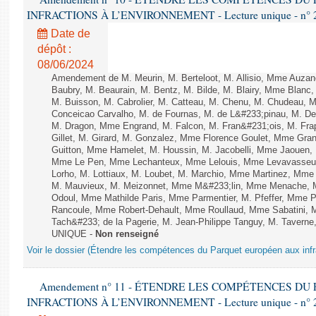
INFRACTIONS À L’ENVIRONNEMENT - Lecture unique - n° 
Date de
dépôt :
08/06/2024
Amendement de M. Meurin, M. Berteloot, M. Allisio, Mme Auzano
Baubry, M. Beaurain, M. Bentz, M. Bilde, M. Blairy, Mme Blanc
M. Buisson, M. Cabrolier, M. Catteau, M. Chenu, M. Chudeau
Conceicao Carvalho, M. de Fournas, M. de L&#233;pinau, M. 
M. Dragon, Mme Engrand, M. Falcon, M. Fran&#231;ois, M. Frap
Gillet, M. Girard, M. Gonzalez, Mme Florence Goulet, Mme Grang
Guitton, Mme Hamelet, M. Houssin, M. Jacobelli, Mme Jaouen, 
Mme Le Pen, Mme Lechanteux, Mme Lelouis, Mme Levavasseur,
Lorho, M. Lottiaux, M. Loubet, M. Marchio, Mme Martinez, Mm
M. Mauvieux, M. Meizonnet, Mme M&#233;lin, Mme Menache, M
Odoul, Mme Mathilde Paris, Mme Parmentier, M. Pfeffer, Mme 
Rancoule, Mme Robert-Dehault, Mme Roullaud, Mme Sabatini, 
Tach&#233; de la Pagerie, M. Jean-Philippe Tanguy, M. Taverne, M.
UNIQUE -
Non renseigné
Voir le dossier (Étendre les compétences du Parquet européen aux infr
Amendement n° 11 - ÉTENDRE LES COMPÉTENCES D
INFRACTIONS À L’ENVIRONNEMENT - Lecture unique - n° 