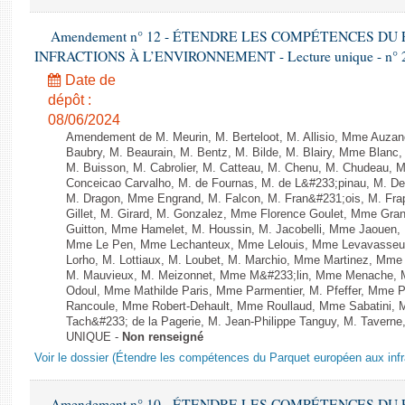
Amendement n° 12 - ÉTENDRE LES COMPÉTENCES D
INFRACTIONS À L’ENVIRONNEMENT - Lecture unique - n° 
Date de
dépôt :
08/06/2024
Amendement de M. Meurin, M. Berteloot, M. Allisio, Mme Auzano
Baubry, M. Beaurain, M. Bentz, M. Bilde, M. Blairy, Mme Blanc
M. Buisson, M. Cabrolier, M. Catteau, M. Chenu, M. Chudeau
Conceicao Carvalho, M. de Fournas, M. de L&#233;pinau, M. 
M. Dragon, Mme Engrand, M. Falcon, M. Fran&#231;ois, M. Frap
Gillet, M. Girard, M. Gonzalez, Mme Florence Goulet, Mme Grang
Guitton, Mme Hamelet, M. Houssin, M. Jacobelli, Mme Jaouen, 
Mme Le Pen, Mme Lechanteux, Mme Lelouis, Mme Levavasseur,
Lorho, M. Lottiaux, M. Loubet, M. Marchio, Mme Martinez, Mm
M. Mauvieux, M. Meizonnet, Mme M&#233;lin, Mme Menache, M
Odoul, Mme Mathilde Paris, Mme Parmentier, M. Pfeffer, Mme 
Rancoule, Mme Robert-Dehault, Mme Roullaud, Mme Sabatini, 
Tach&#233; de la Pagerie, M. Jean-Philippe Tanguy, M. Taverne, M.
UNIQUE -
Non renseigné
Voir le dossier (Étendre les compétences du Parquet européen aux infr
Amendement n° 10 - ÉTENDRE LES COMPÉTENCES D