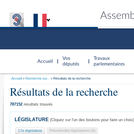
Assemb
Accèder à
la page
Vos
Travaux
Accueil
d'accueil
députés
parlementaires
Vous
Accueil
Recherche sur...
Résultats de la recherche
êtes
Résultats de la recherche
Général
ici
CONNEX
TRAVA
CONNA
DÉC
:
787152
résultats trouvés
LÉGISLATURE
(Cliquez sur l'un des boutons pour faire un choix
17e législature
Précédentes législatures (X)