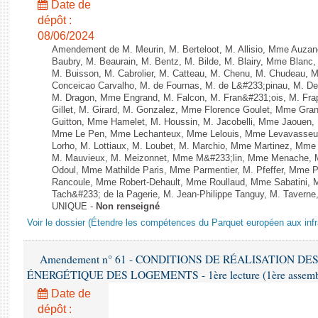
Date de
dépôt :
08/06/2024
Amendement de M. Meurin, M. Berteloot, M. Allisio, Mme Auzano
Baubry, M. Beaurain, M. Bentz, M. Bilde, M. Blairy, Mme Blanc
M. Buisson, M. Cabrolier, M. Catteau, M. Chenu, M. Chudeau
Conceicao Carvalho, M. de Fournas, M. de L&#233;pinau, M. 
M. Dragon, Mme Engrand, M. Falcon, M. Fran&#231;ois, M. Frap
Gillet, M. Girard, M. Gonzalez, Mme Florence Goulet, Mme Grang
Guitton, Mme Hamelet, M. Houssin, M. Jacobelli, Mme Jaouen, 
Mme Le Pen, Mme Lechanteux, Mme Lelouis, Mme Levavasseur,
Lorho, M. Lottiaux, M. Loubet, M. Marchio, Mme Martinez, Mm
M. Mauvieux, M. Meizonnet, Mme M&#233;lin, Mme Menache, M
Odoul, Mme Mathilde Paris, Mme Parmentier, M. Pfeffer, Mme 
Rancoule, Mme Robert-Dehault, Mme Roullaud, Mme Sabatini, 
Tach&#233; de la Pagerie, M. Jean-Philippe Tanguy, M. Taverne, M.
UNIQUE -
Non renseigné
Voir le dossier (Étendre les compétences du Parquet européen aux infr
Amendement n° 61 - CONDITIONS DE RÉALISATION D
ÉNERGÉTIQUE DES LOGEMENTS - 1ère lecture (1ère assemblée
Date de
dépôt :