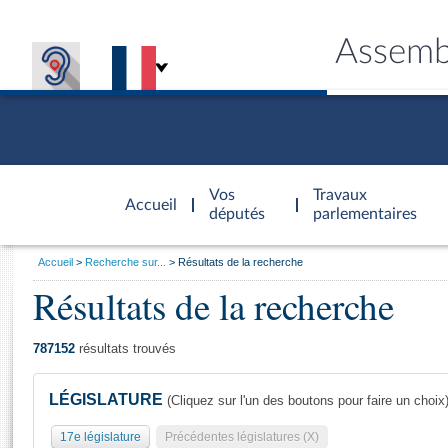
Assemb
Accèder à
la page
Vos
Travaux
Accueil
d'accueil
députés
parlementaires
Vous
Accueil
Recherche sur...
Résultats de la recherche
êtes
Résultats de la recherche
Général
ici
CONNEX
TRAVA
CONNA
DÉC
:
787152
résultats trouvés
LÉGISLATURE
(Cliquez sur l'un des boutons pour faire un choix
17e législature
Précédentes législatures (X)