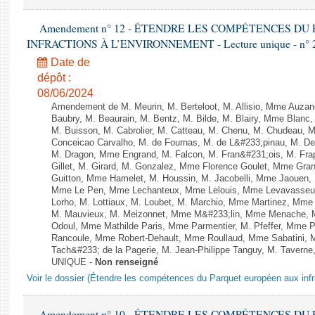
Amendement n° 12 - ÉTENDRE LES COMPÉTENCES D
INFRACTIONS À L’ENVIRONNEMENT - Lecture unique - n° 
Date de
dépôt :
08/06/2024
Amendement de M. Meurin, M. Berteloot, M. Allisio, Mme Auzano
Baubry, M. Beaurain, M. Bentz, M. Bilde, M. Blairy, Mme Blanc
M. Buisson, M. Cabrolier, M. Catteau, M. Chenu, M. Chudeau
Conceicao Carvalho, M. de Fournas, M. de L&#233;pinau, M. 
M. Dragon, Mme Engrand, M. Falcon, M. Fran&#231;ois, M. Frap
Gillet, M. Girard, M. Gonzalez, Mme Florence Goulet, Mme Grang
Guitton, Mme Hamelet, M. Houssin, M. Jacobelli, Mme Jaouen, 
Mme Le Pen, Mme Lechanteux, Mme Lelouis, Mme Levavasseur,
Lorho, M. Lottiaux, M. Loubet, M. Marchio, Mme Martinez, Mm
M. Mauvieux, M. Meizonnet, Mme M&#233;lin, Mme Menache, M
Odoul, Mme Mathilde Paris, Mme Parmentier, M. Pfeffer, Mme 
Rancoule, Mme Robert-Dehault, Mme Roullaud, Mme Sabatini, 
Tach&#233; de la Pagerie, M. Jean-Philippe Tanguy, M. Taverne, M.
UNIQUE -
Non renseigné
Voir le dossier (Étendre les compétences du Parquet européen aux infr
Amendement n° 10 - ÉTENDRE LES COMPÉTENCES D