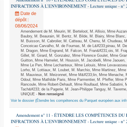
INFRACTIONS À L’ENVIRONNEMENT - Lecture unique - n° 
Date de
dépôt :
08/06/2024
Amendement de M. Meurin, M. Berteloot, M. Allisio, Mme Auzano
Baubry, M. Beaurain, M. Bentz, M. Bilde, M. Blairy, Mme Blanc
M. Buisson, M. Cabrolier, M. Catteau, M. Chenu, M. Chudeau
Conceicao Carvalho, M. de Fournas, M. de L&#233;pinau, M. 
M. Dragon, Mme Engrand, M. Falcon, M. Fran&#231;ois, M. Frap
Gillet, M. Girard, M. Gonzalez, Mme Florence Goulet, Mme Grang
Guitton, Mme Hamelet, M. Houssin, M. Jacobelli, Mme Jaouen, 
Mme Le Pen, Mme Lechanteux, Mme Lelouis, Mme Levavasseur,
Lorho, M. Lottiaux, M. Loubet, M. Marchio, Mme Martinez, Mm
M. Mauvieux, M. Meizonnet, Mme M&#233;lin, Mme Menache, M
Odoul, Mme Mathilde Paris, Mme Parmentier, M. Pfeffer, Mme 
Rancoule, Mme Robert-Dehault, Mme Roullaud, Mme Sabatini, 
Tach&#233; de la Pagerie, M. Jean-Philippe Tanguy, M. Taverne, M.
UNIQUE -
Non renseigné
Voir le dossier (Étendre les compétences du Parquet européen aux infr
Amendement n° 11 - ÉTENDRE LES COMPÉTENCES D
INFRACTIONS À L’ENVIRONNEMENT - Lecture unique - n° 