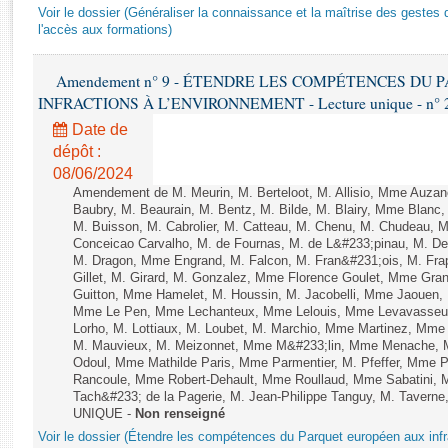
Rapports d'enquête
Voir le dossier (Généraliser la connaissance et la maîtrise des gestes 
Rapports législatifs
l'accès aux formations)
Rapports sur l'application des lois
Amendement n° 9 - ÉTENDRE LES COMPÉTENCES DU
Baromètre de l’application des lois
INFRACTIONS À L’ENVIRONNEMENT - Lecture unique - n° 
Date de
Dossiers législatifs
dépôt :
Budget et sécurité sociale
08/06/2024
Questions écrites et orales
Amendement de M. Meurin, M. Berteloot, M. Allisio, Mme Auzano
Baubry, M. Beaurain, M. Bentz, M. Bilde, M. Blairy, Mme Blanc
Comptes rendus des débats
M. Buisson, M. Cabrolier, M. Catteau, M. Chenu, M. Chudeau
Conceicao Carvalho, M. de Fournas, M. de L&#233;pinau, M. 
M. Dragon, Mme Engrand, M. Falcon, M. Fran&#231;ois, M. Frap
Gillet, M. Girard, M. Gonzalez, Mme Florence Goulet, Mme Grang
Guitton, Mme Hamelet, M. Houssin, M. Jacobelli, Mme Jaouen, 
Mme Le Pen, Mme Lechanteux, Mme Lelouis, Mme Levavasseur,
Lorho, M. Lottiaux, M. Loubet, M. Marchio, Mme Martinez, Mm
M. Mauvieux, M. Meizonnet, Mme M&#233;lin, Mme Menache, M
Odoul, Mme Mathilde Paris, Mme Parmentier, M. Pfeffer, Mme 
Rancoule, Mme Robert-Dehault, Mme Roullaud, Mme Sabatini, 
Tach&#233; de la Pagerie, M. Jean-Philippe Tanguy, M. Taverne, M.
UNIQUE -
Non renseigné
Voir le dossier (Étendre les compétences du Parquet européen aux infr