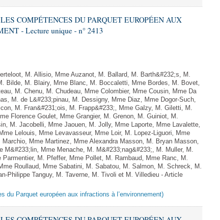
RE LES COMPÉTENCES DU PARQUET EUROPÉEN AUX
 - Lecture unique - n° 2413
teloot, M. Allisio, Mme Auzanot, M. Ballard, M. Barth&#232;s, M.
M. Bilde, M. Blairy, Mme Blanc, M. Boccaletti, Mme Bordes, M. Bovet,
atteau, M. Chenu, M. Chudeau, Mme Colombier, Mme Cousin, Mme Da
nas, M. de L&#233;pinau, M. Dessigny, Mme Diaz, Mme Dogor-Such,
on, M. Fran&#231;ois, M. Frapp&#233;, Mme Galzy, M. Giletti, M.
 Mme Florence Goulet, Mme Grangier, M. Grenon, M. Guiniot, M.
n, M. Jacobelli, Mme Jaouen, M. Jolly, Mme Laporte, Mme Lavalette,
me Lelouis, Mme Levavasseur, Mme Loir, M. Lopez-Liguori, Mme
 M. Marchio, Mme Martinez, Mme Alexandra Masson, M. Bryan Masson,
e M&#233;lin, Mme Menache, M. M&#233;nag&#233;, M. Muller, M.
 Parmentier, M. Pfeffer, Mme Pollet, M. Rambaud, Mme Ranc, M.
Mme Roullaud, Mme Sabatini, M. Sabatou, M. Salmon, M. Schreck, M.
-Philippe Tanguy, M. Taverne, M. Tivoli et M. Villedieu - Article
es du Parquet européen aux infractions à l’environnement)
RE LES COMPÉTENCES DU PARQUET EUROPÉEN AUX