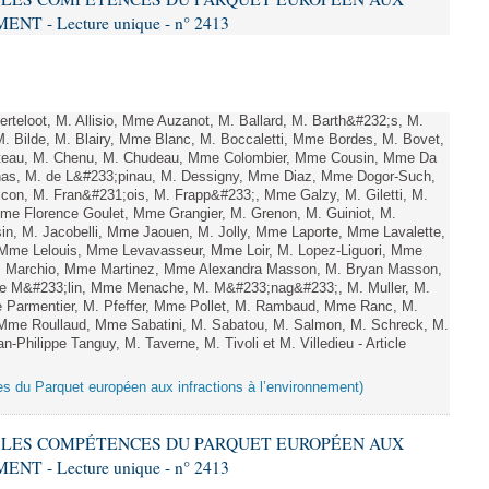
 - Lecture unique - n° 2413
teloot, M. Allisio, Mme Auzanot, M. Ballard, M. Barth&#232;s, M.
M. Bilde, M. Blairy, Mme Blanc, M. Boccaletti, Mme Bordes, M. Bovet,
atteau, M. Chenu, M. Chudeau, Mme Colombier, Mme Cousin, Mme Da
nas, M. de L&#233;pinau, M. Dessigny, Mme Diaz, Mme Dogor-Such,
on, M. Fran&#231;ois, M. Frapp&#233;, Mme Galzy, M. Giletti, M.
 Mme Florence Goulet, Mme Grangier, M. Grenon, M. Guiniot, M.
n, M. Jacobelli, Mme Jaouen, M. Jolly, Mme Laporte, Mme Lavalette,
me Lelouis, Mme Levavasseur, Mme Loir, M. Lopez-Liguori, Mme
 M. Marchio, Mme Martinez, Mme Alexandra Masson, M. Bryan Masson,
e M&#233;lin, Mme Menache, M. M&#233;nag&#233;, M. Muller, M.
 Parmentier, M. Pfeffer, Mme Pollet, M. Rambaud, Mme Ranc, M.
Mme Roullaud, Mme Sabatini, M. Sabatou, M. Salmon, M. Schreck, M.
-Philippe Tanguy, M. Taverne, M. Tivoli et M. Villedieu - Article
es du Parquet européen aux infractions à l’environnement)
RE LES COMPÉTENCES DU PARQUET EUROPÉEN AUX
 - Lecture unique - n° 2413