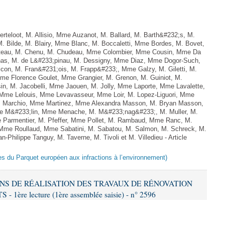
teloot, M. Allisio, Mme Auzanot, M. Ballard, M. Barth&#232;s, M.
M. Bilde, M. Blairy, Mme Blanc, M. Boccaletti, Mme Bordes, M. Bovet,
atteau, M. Chenu, M. Chudeau, Mme Colombier, Mme Cousin, Mme Da
nas, M. de L&#233;pinau, M. Dessigny, Mme Diaz, Mme Dogor-Such,
on, M. Fran&#231;ois, M. Frapp&#233;, Mme Galzy, M. Giletti, M.
 Mme Florence Goulet, Mme Grangier, M. Grenon, M. Guiniot, M.
n, M. Jacobelli, Mme Jaouen, M. Jolly, Mme Laporte, Mme Lavalette,
me Lelouis, Mme Levavasseur, Mme Loir, M. Lopez-Liguori, Mme
 M. Marchio, Mme Martinez, Mme Alexandra Masson, M. Bryan Masson,
e M&#233;lin, Mme Menache, M. M&#233;nag&#233;, M. Muller, M.
 Parmentier, M. Pfeffer, Mme Pollet, M. Rambaud, Mme Ranc, M.
Mme Roullaud, Mme Sabatini, M. Sabatou, M. Salmon, M. Schreck, M.
-Philippe Tanguy, M. Taverne, M. Tivoli et M. Villedieu - Article
es du Parquet européen aux infractions à l’environnement)
IONS DE RÉALISATION DES TRAVAUX DE RÉNOVATION
e lecture (1ère assemblée saisie) - n° 2596