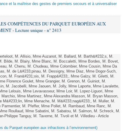
sance et la maîtrise des gestes de premiers secours et à universaliser
E LES COMPÉTENCES DU PARQUET EUROPÉEN AUX
 - Lecture unique - n° 2413
teloot, M. Allisio, Mme Auzanot, M. Ballard, M. Barth&#232;s, M.
M. Bilde, M. Blairy, Mme Blanc, M. Boccaletti, Mme Bordes, M. Bovet,
atteau, M. Chenu, M. Chudeau, Mme Colombier, Mme Cousin, Mme Da
nas, M. de L&#233;pinau, M. Dessigny, Mme Diaz, Mme Dogor-Such,
on, M. Fran&#231;ois, M. Frapp&#233;, Mme Galzy, M. Giletti, M.
 Mme Florence Goulet, Mme Grangier, M. Grenon, M. Guiniot, M.
n, M. Jacobelli, Mme Jaouen, M. Jolly, Mme Laporte, Mme Lavalette,
me Lelouis, Mme Levavasseur, Mme Loir, M. Lopez-Liguori, Mme
 M. Marchio, Mme Martinez, Mme Alexandra Masson, M. Bryan Masson,
e M&#233;lin, Mme Menache, M. M&#233;nag&#233;, M. Muller, M.
 Parmentier, M. Pfeffer, Mme Pollet, M. Rambaud, Mme Ranc, M.
Mme Roullaud, Mme Sabatini, M. Sabatou, M. Salmon, M. Schreck, M.
-Philippe Tanguy, M. Taverne, M. Tivoli et M. Villedieu - Article
es du Parquet européen aux infractions à l’environnement)