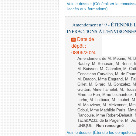
Voir le dossier (Généraliser la connais
l'accès aux formations)
Amendement n° 9 - ÉTENDR
INFRACTIONS À L’ENVIRONNEMENT
Date de
dépôt :
08/06/2024
Amendement de M. Meurin, M. Ber
Baubry, M. Beaurain, M. Bentz, 
M. Buisson, M. Cabrolier, M. C
Conceicao Carvalho, M. de Four
M. Dragon, Mme Engrand, M. Falc
Gillet, M. Girard, M. Gonzalez,
Guitton, Mme Hamelet, M. Houssi
Mme Le Pen, Mme Lechanteux, M
Lorho, M. Lottiaux, M. Loubet,
M. Mauvieux, M. Meizonnet, Mm
Odoul, Mme Mathilde Paris, Mme
Rancoule, Mme Robert-Dehault, 
Tach&#233; de la Pagerie, M. Jean
UNIQUE -
Non renseigné
Voir le dossier (Étendre les compétenc