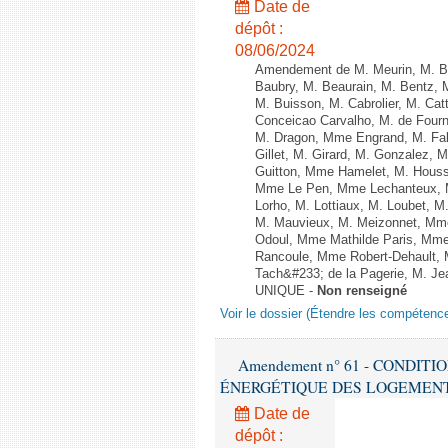
Date de
dépôt :
08/06/2024
Amendement de M. Meurin, M. Ber
Baubry, M. Beaurain, M. Bentz, 
M. Buisson, M. Cabrolier, M. C
Conceicao Carvalho, M. de Four
M. Dragon, Mme Engrand, M. Falc
Gillet, M. Girard, M. Gonzalez,
Guitton, Mme Hamelet, M. Houssi
Mme Le Pen, Mme Lechanteux, M
Lorho, M. Lottiaux, M. Loubet,
M. Mauvieux, M. Meizonnet, Mm
Odoul, Mme Mathilde Paris, Mme
Rancoule, Mme Robert-Dehault, 
Tach&#233; de la Pagerie, M. Jean
UNIQUE -
Non renseigné
Voir le dossier (Étendre les compétenc
Amendement n° 61 - CONDIT
ÉNERGÉTIQUE DES LOGEMENTS - 1èr
Date de
dépôt :