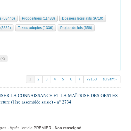
s (53446)
Propositions (11483)
Dossiers législatifs (9710)
 (3882)
Textes adoptés (1336)
Projets de lois (656)
 (X)
1
2
3
4
5
6
7
79163
suivant »
ALISER LA CONNAISSANCE ET LA MAÎTRISE DES GESTES
re (1ère assemblée saisie) - n° 2734
as - Après l'article PREMIER -
Non renseigné