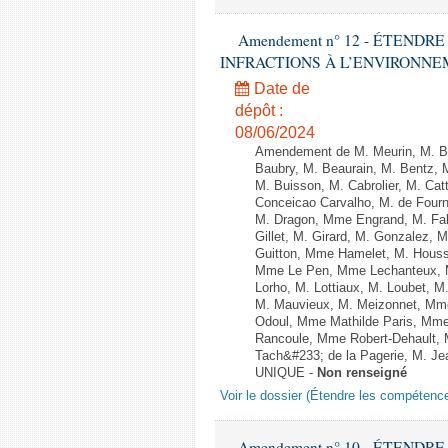
Amendement n° 12 - ÉTEND
INFRACTIONS À L’ENVIRONNEMENT
Date de
dépôt :
08/06/2024
Amendement de M. Meurin, M. Ber
Baubry, M. Beaurain, M. Bentz, 
M. Buisson, M. Cabrolier, M. C
Conceicao Carvalho, M. de Four
M. Dragon, Mme Engrand, M. Falc
Gillet, M. Girard, M. Gonzalez,
Guitton, Mme Hamelet, M. Houssi
Mme Le Pen, Mme Lechanteux, M
Lorho, M. Lottiaux, M. Loubet,
M. Mauvieux, M. Meizonnet, Mm
Odoul, Mme Mathilde Paris, Mme
Rancoule, Mme Robert-Dehault, 
Tach&#233; de la Pagerie, M. Jean
UNIQUE -
Non renseigné
Voir le dossier (Étendre les compétenc
Amendement n° 10 - ÉTEND