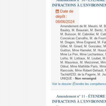
INFRACTIONS À L’ENVIRONNEMENT
Date de
dépôt :
08/06/2024
Amendement de M. Meurin, M. Ber
Baubry, M. Beaurain, M. Bentz, 
M. Buisson, M. Cabrolier, M. C
Conceicao Carvalho, M. de Four
M. Dragon, Mme Engrand, M. Falc
Gillet, M. Girard, M. Gonzalez,
Guitton, Mme Hamelet, M. Houssi
Mme Le Pen, Mme Lechanteux, M
Lorho, M. Lottiaux, M. Loubet,
M. Mauvieux, M. Meizonnet, Mm
Odoul, Mme Mathilde Paris, Mme
Rancoule, Mme Robert-Dehault, 
Tach&#233; de la Pagerie, M. Jean
UNIQUE -
Non renseigné
Voir le dossier (Étendre les compétenc
Amendement n° 11 - ÉTEND
INFRACTIONS À L’ENVIRONNEMENT