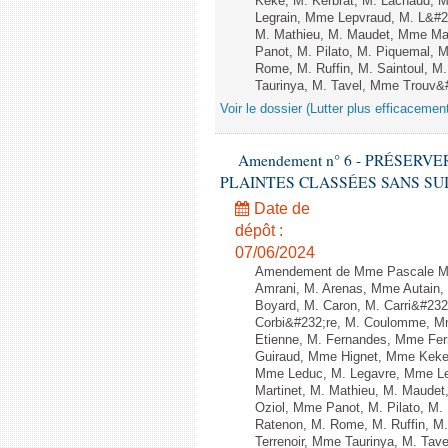
Keke, M. Kerbrat, M. Lachaud, 
Legrain, Mme Lepvraud, M. L&#2
M. Mathieu, M. Maudet, Mme Ma
Panot, M. Pilato, M. Piquemal,
Rome, M. Ruffin, M. Saintoul, 
Taurinya, M. Tavel, Mme Trouv&#
Voir le dossier (Lutter plus efficacemen
Amendement n° 6 - PRÉSERV
PLAINTES CLASSÉES SANS SUITE - 1
Date de
dépôt :
07/06/2024
Amendement de Mme Pascale Ma
Amrani, M. Arenas, Mme Autain, 
Boyard, M. Caron, M. Carri&#232
Corbi&#232;re, M. Coulomme, Mm
Etienne, M. Fernandes, Mme Ferr
Guiraud, Mme Hignet, Mme Keke,
Mme Leduc, M. Legavre, Mme Le
Martinet, M. Mathieu, M. Maud
Oziol, Mme Panot, M. Pilato, M
Ratenon, M. Rome, M. Ruffin, M
Terrenoir, Mme Taurinya, M. Tav