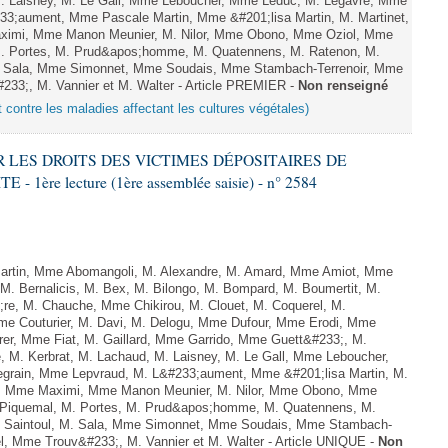
M. Laisney, M. Le Gall, Mme Leboucher, Mme Leduc, M. Legavre, Mme
33;aument, Mme Pascale Martin, Mme &#201;lisa Martin, M. Martinet,
ximi, Mme Manon Meunier, M. Nilor, Mme Obono, Mme Oziol, Mme
 M. Portes, M. Prud&apos;homme, M. Quatennens, M. Ratenon, M.
M. Sala, Mme Simonnet, Mme Soudais, Mme Stambach-Terrenoir, Mme
233;, M. Vannier et M. Walter - Article PREMIER -
Non renseigné
t contre les maladies affectant les cultures végétales)
ER LES DROITS DES VICTIMES DÉPOSITAIRES DE
ère lecture (1ère assemblée saisie) - n° 2584
rtin, Mme Abomangoli, M. Alexandre, M. Amard, Mme Amiot, Mme
M. Bernalicis, M. Bex, M. Bilongo, M. Bompard, M. Boumertit, M.
;re, M. Chauche, Mme Chikirou, M. Clouet, M. Coquerel, M.
e Couturier, M. Davi, M. Delogu, Mme Dufour, Mme Erodi, Mme
er, Mme Fiat, M. Gaillard, Mme Garrido, Mme Guett&#233;, M.
 M. Kerbrat, M. Lachaud, M. Laisney, M. Le Gall, Mme Leboucher,
grain, Mme Lepvraud, M. L&#233;aument, Mme &#201;lisa Martin, M.
et, Mme Maximi, Mme Manon Meunier, M. Nilor, Mme Obono, Mme
. Piquemal, M. Portes, M. Prud&apos;homme, M. Quatennens, M.
. Saintoul, M. Sala, Mme Simonnet, Mme Soudais, Mme Stambach-
el, Mme Trouv&#233;, M. Vannier et M. Walter - Article UNIQUE -
Non