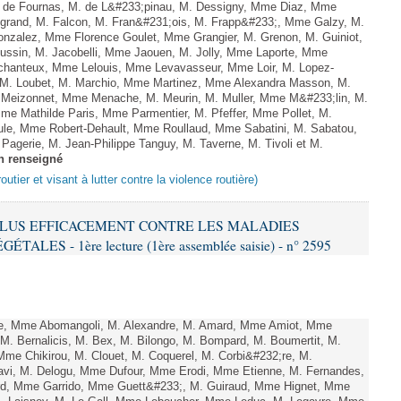
 de Fournas, M. de L&#233;pinau, M. Dessigny, Mme Diaz, Mme
rand, M. Falcon, M. Fran&#231;ois, M. Frapp&#233;, Mme Galzy, M.
. Gonzalez, Mme Florence Goulet, Mme Grangier, M. Grenon, M. Guiniot,
ussin, M. Jacobelli, Mme Jaouen, M. Jolly, Mme Laporte, Mme
hanteux, Mme Lelouis, Mme Levavasseur, Mme Loir, M. Lopez-
, M. Loubet, M. Marchio, Mme Martinez, Mme Alexandra Masson, M.
Meizonnet, Mme Menache, M. Meurin, M. Muller, Mme M&#233;lin, M.
e Mathilde Paris, Mme Parmentier, M. Pfeffer, Mme Pollet, M.
e, Mme Robert-Dehault, Mme Roullaud, Mme Sabatini, M. Sabatou,
agerie, M. Jean-Philippe Tanguy, M. Taverne, M. Tivoli et M.
n renseigné
outier et visant à lutter contre la violence routière)
R PLUS EFFICACEMENT CONTRE LES MALADIES
ES - 1ère lecture (1ère assemblée saisie) - n° 2595
e, Mme Abomangoli, M. Alexandre, M. Amard, Mme Amiot, Mme
M. Bernalicis, M. Bex, M. Bilongo, M. Bompard, M. Boumertit, M.
me Chikirou, M. Clouet, M. Coquerel, M. Corbi&#232;re, M.
vi, M. Delogu, Mme Dufour, Mme Erodi, Mme Etienne, M. Fernandes,
ard, Mme Garrido, Mme Guett&#233;, M. Guiraud, Mme Hignet, Mme