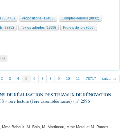
s (53446)
Propositions (11483)
Comptes-rendus (8832)
ts (3882)
Textes adoptés (1336)
Projets de lois (656)
 (X)
2
3
4
5
6
7
8
9
10
11
78717
suivant »
IONS DE RÉALISATION DES TRAVAUX DE RÉNOVATION
e lecture (1ère assemblée saisie) - n° 2596
 Mme Babault, M. Bolo, M. Martineau, Mme Morel et M. Ramos -