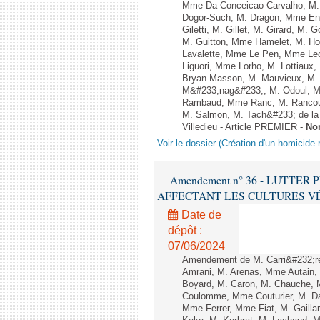
Mme Da Conceicao Carvalho, M.
Dogor-Such, M. Dragon, Mme Eng
Giletti, M. Gillet, M. Girard, M
M. Guitton, Mme Hamelet, M. Ho
Lavalette, Mme Le Pen, Mme Lec
Liguori, Mme Lorho, M. Lottiaux
Bryan Masson, M. Mauvieux, M. 
M&#233;nag&#233;, M. Odoul, Mm
Rambaud, Mme Ranc, M. Rancoul
M. Salmon, M. Tach&#233; de la P
Villedieu - Article PREMIER -
No
Voir le dossier (Création d'un homicide r
Amendement n° 36 - LUTTE
AFFECTANT LES CULTURES VÉGÉTAL
Date de
dépôt :
07/06/2024
Amendement de M. Carri&#232;r
Amrani, M. Arenas, Mme Autain, 
Boyard, M. Caron, M. Chauche, M
Coulomme, Mme Couturier, M. Da
Mme Ferrer, Mme Fiat, M. Gaill