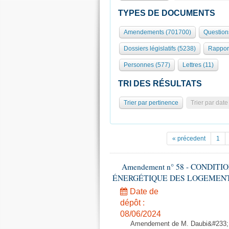
TYPES DE DOCUMENTS
Amendements (701700)
Question
Dossiers législatifs (5238)
Rappor
Personnes (577)
Lettres (11)
TRI DES RÉSULTATS
Trier par pertinence
Trier par date
« précedent
1
Amendement n° 58 - CONDIT
ÉNERGÉTIQUE DES LOGEMENTS - 1èr
Date de
dépôt :
08/06/2024
Amendement de M. Daubi&#233;,