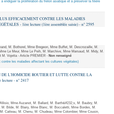
 à endiguer la prolifération du frelon asiatique et à préserver la filière
R PLUS EFFICACEMENT CONTRE LES MALADIES
ES - 1ère lecture (1ère assemblée saisie) - n° 2595
and, M. Bothorel, Mme Bregeon, Mme Buffet, M. Descrozaille, M.
e, Mme Le Meur, Mme Le Peih, M. Marchive, Mme Marsaud, M. Midy, M.
t M. Vojetta - Article PREMIER -
Non renseigné
t contre les maladies affectant les cultures végétales)
ON DE L'HOMICIDE ROUTIER ET LUTTE CONTRE LA
ecture - n° 2417
lisio, Mme Auzanot, M. Ballard, M. Barth&#232;s, M. Baubry, M.
, M. Bilde, M. Blairy, Mme Blanc, M. Boccaletti, Mme Bordes, M.
r, M. Catteau, M. Chenu, M. Chudeau, Mme Colombier, Mme Cousin,