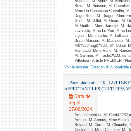
Beaurain, M. Bentz, M. Berteloot
Bovet, M. Buisson, M. Cabrolie
Mme Da Conceicao Carvalho, M.
Dogor-Such, M. Dragon, Mme Eng
Giletti, M. Gillet, M. Girard, M
M. Guitton, Mme Hamelet, M. Ho
Lavalette, Mme Le Pen, Mme Lec
Liguori, Mme Lorho, M. Lottiaux
Bryan Masson, M. Mauvieux, M. 
M&#233;nag&#233;, M. Odoul, Mm
Rambaud, Mme Ranc, M. Rancoul
M. Salmon, M. Tach&#233; de la P
Villedieu - Article PREMIER -
No
Voir le dossier (Création d'un homicide r
Amendement n° 40 - LUTTE
AFFECTANT LES CULTURES VÉGÉTAL
Date de
dépôt :
07/06/2024
Amendement de M. Carri&#232;r
Amrani, M. Arenas, Mme Autain, 
Boyard, M. Caron, M. Chauche, M
Coulomme, Mme Couturier, M. Da