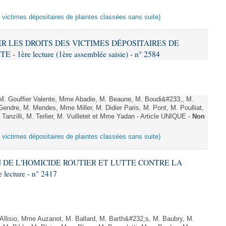
s victimes dépositaires de plaintes classées sans suite)
VER LES DROITS DES VICTIMES DÉPOSITAIRES DE
ère lecture (1ère assemblée saisie) - n° 2584
 Gouffier Valente, Mme Abadie, M. Beaune, M. Boudi&#233;, M.
endre, M. Mendes, Mme Miller, M. Didier Paris, M. Pont, M. Poulliat,
anzilli, M. Terlier, M. Vuilletet et Mme Yadan - Article UNIQUE -
Non
s victimes dépositaires de plaintes classées sans suite)
ON DE L'HOMICIDE ROUTIER ET LUTTE CONTRE LA
ecture - n° 2417
lisio, Mme Auzanot, M. Ballard, M. Barth&#232;s, M. Baubry, M.