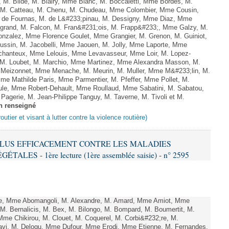
, M. Bilde, M. Blairy, Mme Blanc, M. Boccaletti, Mme Bordes, M.
r, M. Catteau, M. Chenu, M. Chudeau, Mme Colombier, Mme Cousin,
 de Fournas, M. de L&#233;pinau, M. Dessigny, Mme Diaz, Mme
rand, M. Falcon, M. Fran&#231;ois, M. Frapp&#233;, Mme Galzy, M.
. Gonzalez, Mme Florence Goulet, Mme Grangier, M. Grenon, M. Guiniot,
ussin, M. Jacobelli, Mme Jaouen, M. Jolly, Mme Laporte, Mme
hanteux, Mme Lelouis, Mme Levavasseur, Mme Loir, M. Lopez-
, M. Loubet, M. Marchio, Mme Martinez, Mme Alexandra Masson, M.
Meizonnet, Mme Menache, M. Meurin, M. Muller, Mme M&#233;lin, M.
e Mathilde Paris, Mme Parmentier, M. Pfeffer, Mme Pollet, M.
e, Mme Robert-Dehault, Mme Roullaud, Mme Sabatini, M. Sabatou,
agerie, M. Jean-Philippe Tanguy, M. Taverne, M. Tivoli et M.
n renseigné
outier et visant à lutter contre la violence routière)
R PLUS EFFICACEMENT CONTRE LES MALADIES
ES - 1ère lecture (1ère assemblée saisie) - n° 2595
e, Mme Abomangoli, M. Alexandre, M. Amard, Mme Amiot, Mme
M. Bernalicis, M. Bex, M. Bilongo, M. Bompard, M. Boumertit, M.
me Chikirou, M. Clouet, M. Coquerel, M. Corbi&#232;re, M.
vi, M. Delogu, Mme Dufour, Mme Erodi, Mme Etienne, M. Fernandes,