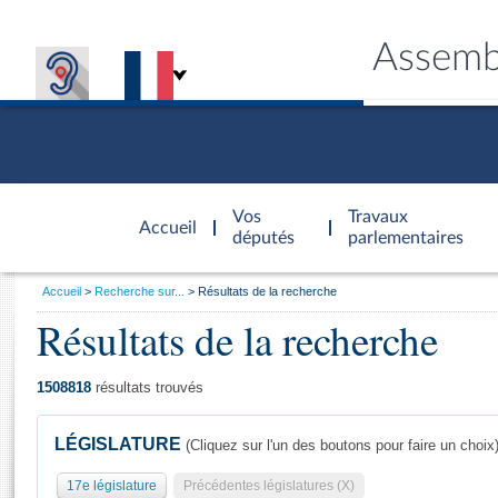
Assemb
Accèder à
la page
Vos
Travaux
Accueil
d'accueil
députés
parlementaires
Vous
Accueil
Recherche sur...
Résultats de la recherche
êtes
Résultats de la recherche
Général
ici
CONNEX
TRAVA
CONNA
DÉC
:
1508818
résultats trouvés
LÉGISLATURE
(Cliquez sur l'un des boutons pour faire un choix
17e législature
Précédentes législatures (X)