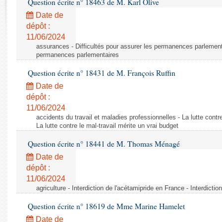
Question écrite n° 18463 de M. Karl Olive
Rapports d'enquête
Rapports législatifs
Date de
dépôt :
Rapports sur l'application des lois
11/06/2024
Baromètre de l’application des lois
assurances - Difficultés pour assurer les permanences parlementa
permanences parlementaires
Dossiers législatifs
Question écrite n° 18431 de M. François Ruffin
Budget et sécurité sociale
Date de
Questions écrites et orales
dépôt :
Comptes rendus des débats
11/06/2024
accidents du travail et maladies professionnelles - La lutte contre
La lutte contre le mal-travail mérite un vrai budget
Question écrite n° 18441 de M. Thomas Ménagé
Date de
dépôt :
11/06/2024
agriculture - Interdiction de l'acétamipride en France - Interdicti
Question écrite n° 18619 de Mme Marine Hamelet
Date de