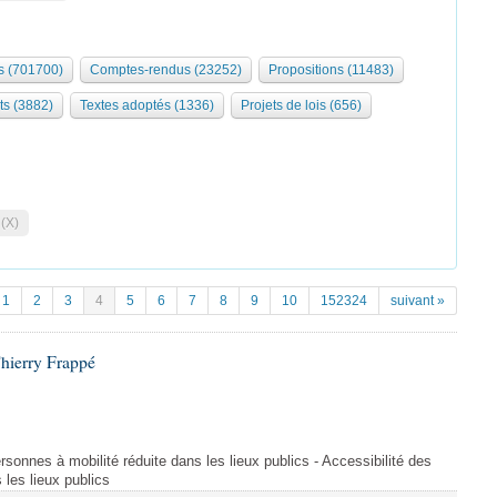
 (701700)
Comptes-rendus (23252)
Propositions (11483)
ts (3882)
Textes adoptés (1336)
Projets de lois (656)
 (X)
1
2
3
4
5
6
7
8
9
10
152324
suivant »
hierry Frappé
rsonnes à mobilité réduite dans les lieux publics - Accessibilité des
 les lieux publics