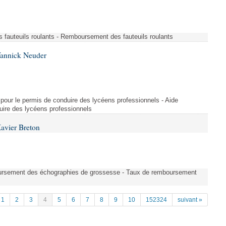
fauteuils roulants - Remboursement des fauteuils roulants
Yannick Neuder
re pour le permis de conduire des lycéens professionnels - Aide
duire des lycéens professionnels
avier Breton
oursement des échographies de grossesse - Taux de remboursement
1
2
3
4
5
6
7
8
9
10
152324
suivant »