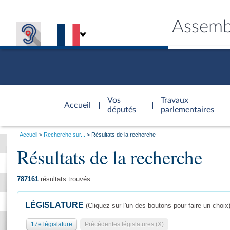
Assemb
Accèder à
la page
Vos
Travaux
Accueil
d'accueil
députés
parlementaires
Vous
Accueil
Recherche sur...
Résultats de la recherche
êtes
Résultats de la recherche
Général
ici
CONNEX
TRAVA
CONNA
DÉC
:
787161
résultats trouvés
LÉGISLATURE
(Cliquez sur l'un des boutons pour faire un choix
17e législature
Précédentes législatures (X)