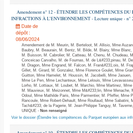
Amendement n° 12 - ÉTENDRE LES COMPÉTENCES D
INFRACTIONS À L’ENVIRONNEMENT - Lecture unique - n° 
Date de
dépôt :
08/06/2024
Amendement de M. Meurin, M. Berteloot, M. Allisio, Mme Auzano
Baubry, M. Beaurain, M. Bentz, M. Bilde, M. Blairy, Mme Blanc
M. Buisson, M. Cabrolier, M. Catteau, M. Chenu, M. Chudeau
Conceicao Carvalho, M. de Fournas, M. de L&#233;pinau, M. 
M. Dragon, Mme Engrand, M. Falcon, M. Fran&#231;ois, M. Frap
Gillet, M. Girard, M. Gonzalez, Mme Florence Goulet, Mme Grang
Guitton, Mme Hamelet, M. Houssin, M. Jacobelli, Mme Jaouen, 
Mme Le Pen, Mme Lechanteux, Mme Lelouis, Mme Levavasseur,
Lorho, M. Lottiaux, M. Loubet, M. Marchio, Mme Martinez, Mm
M. Mauvieux, M. Meizonnet, Mme M&#233;lin, Mme Menache, M
Odoul, Mme Mathilde Paris, Mme Parmentier, M. Pfeffer, Mme 
Rancoule, Mme Robert-Dehault, Mme Roullaud, Mme Sabatini, 
Tach&#233; de la Pagerie, M. Jean-Philippe Tanguy, M. Taverne, M.
UNIQUE -
Non renseigné
Voir le dossier (Étendre les compétences du Parquet européen aux infr
Amendement n° 10 - ÉTENDRE LES COMPÉTENCES D