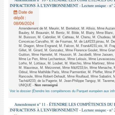
INFRACTIONS À L’ENVIRONNEMENT - Lecture unique - n° 
Date de
dépôt :
08/06/2024
Amendement de M. Meurin, M. Berteloot, M. Allisio, Mme Auzano
Baubry, M. Beaurain, M. Bentz, M. Bilde, M. Blairy, Mme Blanc
M. Buisson, M. Cabrolier, M. Catteau, M. Chenu, M. Chudeau
Conceicao Carvalho, M. de Fournas, M. de L&#233;pinau, M. 
M. Dragon, Mme Engrand, M. Falcon, M. Fran&#231;ois, M. Frap
Gillet, M. Girard, M. Gonzalez, Mme Florence Goulet, Mme Grang
Guitton, Mme Hamelet, M. Houssin, M. Jacobelli, Mme Jaouen, 
Mme Le Pen, Mme Lechanteux, Mme Lelouis, Mme Levavasseur,
Lorho, M. Lottiaux, M. Loubet, M. Marchio, Mme Martinez, Mm
M. Mauvieux, M. Meizonnet, Mme M&#233;lin, Mme Menache, M
Odoul, Mme Mathilde Paris, Mme Parmentier, M. Pfeffer, Mme 
Rancoule, Mme Robert-Dehault, Mme Roullaud, Mme Sabatini, 
Tach&#233; de la Pagerie, M. Jean-Philippe Tanguy, M. Taverne, M.
UNIQUE -
Non renseigné
Voir le dossier (Étendre les compétences du Parquet européen aux infr
Amendement n° 11 - ÉTENDRE LES COMPÉTENCES D
INFRACTIONS À L’ENVIRONNEMENT - Lecture unique - n° 