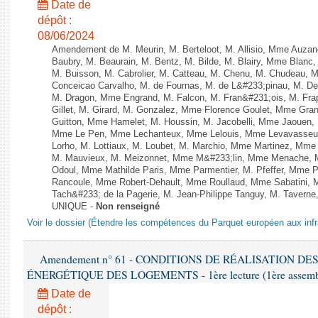
Date de
dépôt :
08/06/2024
Amendement de M. Meurin, M. Berteloot, M. Allisio, Mme Auzano
Baubry, M. Beaurain, M. Bentz, M. Bilde, M. Blairy, Mme Blanc
M. Buisson, M. Cabrolier, M. Catteau, M. Chenu, M. Chudeau
Conceicao Carvalho, M. de Fournas, M. de L&#233;pinau, M. 
M. Dragon, Mme Engrand, M. Falcon, M. Fran&#231;ois, M. Frap
Gillet, M. Girard, M. Gonzalez, Mme Florence Goulet, Mme Grang
Guitton, Mme Hamelet, M. Houssin, M. Jacobelli, Mme Jaouen, 
Mme Le Pen, Mme Lechanteux, Mme Lelouis, Mme Levavasseur,
Lorho, M. Lottiaux, M. Loubet, M. Marchio, Mme Martinez, Mm
M. Mauvieux, M. Meizonnet, Mme M&#233;lin, Mme Menache, M
Odoul, Mme Mathilde Paris, Mme Parmentier, M. Pfeffer, Mme 
Rancoule, Mme Robert-Dehault, Mme Roullaud, Mme Sabatini, 
Tach&#233; de la Pagerie, M. Jean-Philippe Tanguy, M. Taverne, M.
UNIQUE -
Non renseigné
Voir le dossier (Étendre les compétences du Parquet européen aux infr
Amendement n° 61 - CONDITIONS DE RÉALISATION D
ÉNERGÉTIQUE DES LOGEMENTS - 1ère lecture (1ère assemblée
Date de
dépôt :