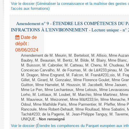
Rapports d'enquête
Voir le dossier (Généraliser la connaissance et la maîtrise des gestes 
Rapports législatifs
l'accès aux formations)
Rapports sur l'application des lois
Amendement n° 9 - ÉTENDRE LES COMPÉTENCES DU
Baromètre de l’application des lois
INFRACTIONS À L’ENVIRONNEMENT - Lecture unique - n° 
Date de
Dossiers législatifs
dépôt :
Budget et sécurité sociale
08/06/2024
Questions écrites et orales
Amendement de M. Meurin, M. Berteloot, M. Allisio, Mme Auzano
Baubry, M. Beaurain, M. Bentz, M. Bilde, M. Blairy, Mme Blanc
Comptes rendus des débats
M. Buisson, M. Cabrolier, M. Catteau, M. Chenu, M. Chudeau
Conceicao Carvalho, M. de Fournas, M. de L&#233;pinau, M. 
M. Dragon, Mme Engrand, M. Falcon, M. Fran&#231;ois, M. Frap
Gillet, M. Girard, M. Gonzalez, Mme Florence Goulet, Mme Grang
Guitton, Mme Hamelet, M. Houssin, M. Jacobelli, Mme Jaouen, 
Mme Le Pen, Mme Lechanteux, Mme Lelouis, Mme Levavasseur,
Lorho, M. Lottiaux, M. Loubet, M. Marchio, Mme Martinez, Mm
M. Mauvieux, M. Meizonnet, Mme M&#233;lin, Mme Menache, M
Odoul, Mme Mathilde Paris, Mme Parmentier, M. Pfeffer, Mme 
Rancoule, Mme Robert-Dehault, Mme Roullaud, Mme Sabatini, 
Tach&#233; de la Pagerie, M. Jean-Philippe Tanguy, M. Taverne, M.
UNIQUE -
Non renseigné
Voir le dossier (Étendre les compétences du Parquet européen aux infr