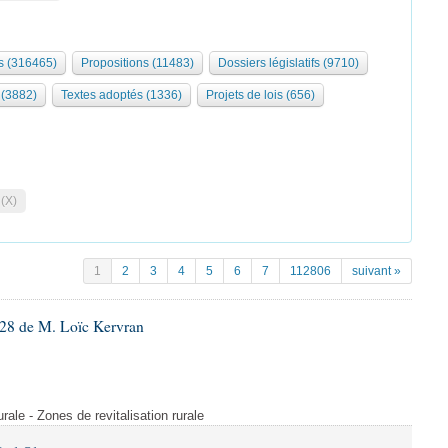
 (316465)
Propositions (11483)
Dossiers législatifs (9710)
 (3882)
Textes adoptés (1336)
Projets de lois (656)
 (X)
1
2
3
4
5
6
7
112806
suivant »
28 de M. Loïc Kervran
rurale - Zones de revitalisation rurale