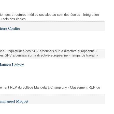
ion des structures médico-sociales au sein des écoles - Intégration
u sein des écoles
ierre Cordier
nes - Inquiétudes des SPV ardennais sur la directive européenne «
des SPV ardennais sur la directive européenne « temps de travail »
Mathieu Lefèvre
ssement REP du collège Mandela à Champigny - Classement REP du
 Emmanuel Maquet