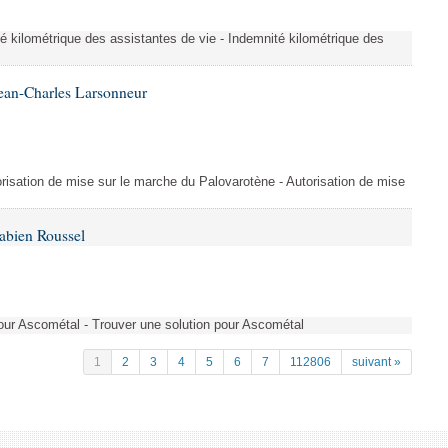
é kilométrique des assistantes de vie - Indemnité kilométrique des
ean-Charles Larsonneur
isation de mise sur le marche du Palovarotène - Autorisation de mise
abien Roussel
pour Ascométal - Trouver une solution pour Ascométal
1
2
3
4
5
6
7
112806
suivant »