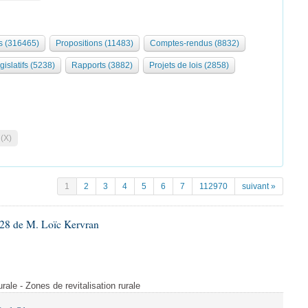
 (316465)
Propositions (11483)
Comptes-rendus (8832)
gislatifs (5238)
Rapports (3882)
Projets de lois (2858)
 (X)
1
2
3
4
5
6
7
112970
suivant »
28 de M. Loïc Kervran
rurale - Zones de revitalisation rurale