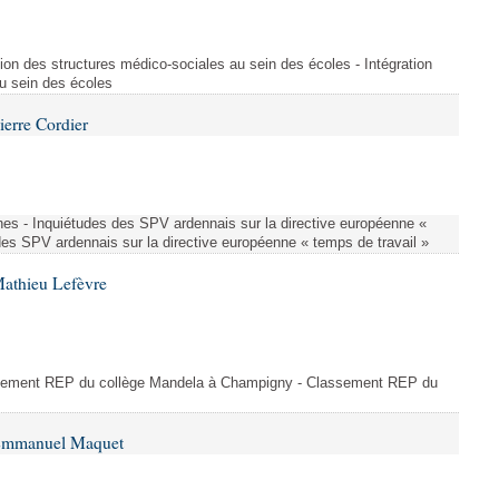
ion des structures médico-sociales au sein des écoles - Intégration
u sein des écoles
ierre Cordier
nes - Inquiétudes des SPV ardennais sur la directive européenne «
des SPV ardennais sur la directive européenne « temps de travail »
Mathieu Lefèvre
ssement REP du collège Mandela à Champigny - Classement REP du
 Emmanuel Maquet