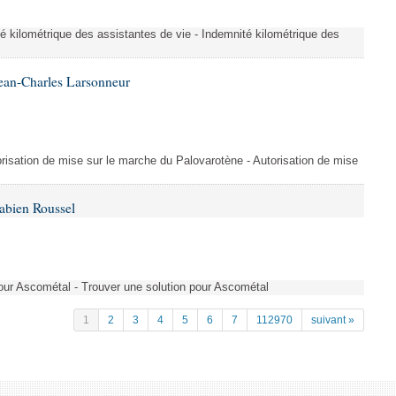
é kilométrique des assistantes de vie - Indemnité kilométrique des
ean-Charles Larsonneur
isation de mise sur le marche du Palovarotène - Autorisation de mise
abien Roussel
pour Ascométal - Trouver une solution pour Ascométal
1
2
3
4
5
6
7
112970
suivant »