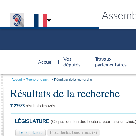
Assemb
Accèder à
la page
Vos
Travaux
Accueil
d'accueil
députés
parlementaires
Vous
Accueil
Recherche sur...
Résultats de la recherche
êtes
Résultats de la recherche
Général
ici
CONNEX
TRAVA
CONNA
DÉC
:
1123583
résultats trouvés
LÉGISLATURE
(Cliquez sur l'un des boutons pour faire un choix
17e législature
Précédentes législatures (X)