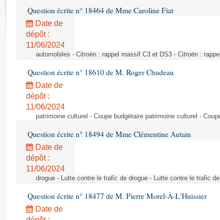
Rapports d'enquête
Question écrite n° 18464 de Mme Caroline Fiat
Rapports législatifs
Date de
Rapports sur l'application des lois
dépôt :
Baromètre de l’application des lois
11/06/2024
automobiles - Citroën : rappel massif C3 et DS3 - Citroën : rapp
Dossiers législatifs
Question écrite n° 18610 de M. Roger Chudeau
Budget et sécurité sociale
Date de
Questions écrites et orales
dépôt :
Comptes rendus des débats
11/06/2024
patrimoine culturel - Coupe budgétaire patrimoine culturel - Coup
Question écrite n° 18494 de Mme Clémentine Autain
Date de
dépôt :
11/06/2024
drogue - Lutte contre le trafic de drogue - Lutte contre le trafic d
Question écrite n° 18477 de M. Pierre Morel-À-L'Huissier
Date de
dépôt :