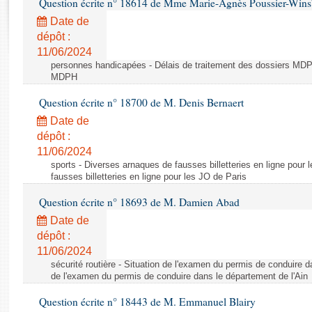
Question écrite n° 18614 de Mme Marie-Agnès Poussier-Win
Rapports d'enquête
Rapports législatifs
Date de
dépôt :
Rapports sur l'application des lois
11/06/2024
Baromètre de l’application des lois
personnes handicapées - Délais de traitement des dossiers MDPH
MDPH
Dossiers législatifs
Question écrite n° 18700 de M. Denis Bernaert
Budget et sécurité sociale
Date de
Questions écrites et orales
dépôt :
Comptes rendus des débats
11/06/2024
sports - Diverses arnaques de fausses billetteries en ligne pour
fausses billetteries en ligne pour les JO de Paris
Question écrite n° 18693 de M. Damien Abad
Date de
dépôt :
11/06/2024
sécurité routière - Situation de l'examen du permis de conduire d
de l'examen du permis de conduire dans le département de l'Ain
Question écrite n° 18443 de M. Emmanuel Blairy