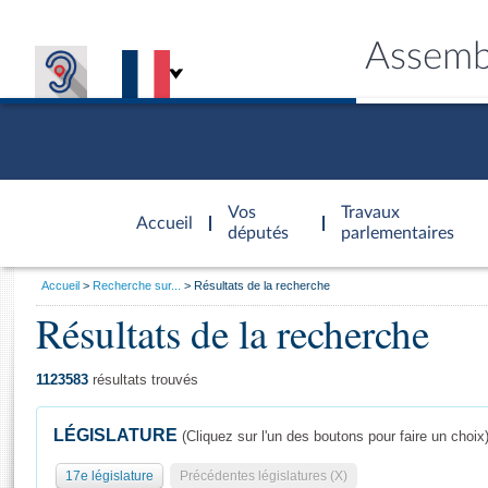
Assemb
Accèder à
la page
Vos
Travaux
Accueil
d'accueil
députés
parlementaires
Vous
Accueil
Recherche sur...
Résultats de la recherche
êtes
Résultats de la recherche
Général
ici
CONNEX
TRAVA
CONNA
DÉC
:
1123583
résultats trouvés
LÉGISLATURE
(Cliquez sur l'un des boutons pour faire un choix
17e législature
Précédentes législatures (X)