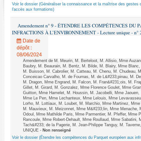
Rapports d'enquête
Voir le dossier (Généraliser la connaissance et la maîtrise des gestes 
Rapports législatifs
l'accès aux formations)
Rapports sur l'application des lois
Amendement n° 9 - ÉTENDRE LES COMPÉTENCES DU
Baromètre de l’application des lois
INFRACTIONS À L’ENVIRONNEMENT - Lecture unique - n° 
Date de
Dossiers législatifs
dépôt :
Budget et sécurité sociale
08/06/2024
Questions écrites et orales
Amendement de M. Meurin, M. Berteloot, M. Allisio, Mme Auzano
Baubry, M. Beaurain, M. Bentz, M. Bilde, M. Blairy, Mme Blanc
Comptes rendus des débats
M. Buisson, M. Cabrolier, M. Catteau, M. Chenu, M. Chudeau
Conceicao Carvalho, M. de Fournas, M. de L&#233;pinau, M. 
M. Dragon, Mme Engrand, M. Falcon, M. Fran&#231;ois, M. Frap
Gillet, M. Girard, M. Gonzalez, Mme Florence Goulet, Mme Grang
Guitton, Mme Hamelet, M. Houssin, M. Jacobelli, Mme Jaouen, 
Mme Le Pen, Mme Lechanteux, Mme Lelouis, Mme Levavasseur,
Lorho, M. Lottiaux, M. Loubet, M. Marchio, Mme Martinez, Mm
M. Mauvieux, M. Meizonnet, Mme M&#233;lin, Mme Menache, M
Odoul, Mme Mathilde Paris, Mme Parmentier, M. Pfeffer, Mme 
Rancoule, Mme Robert-Dehault, Mme Roullaud, Mme Sabatini, 
Tach&#233; de la Pagerie, M. Jean-Philippe Tanguy, M. Taverne, M.
UNIQUE -
Non renseigné
Voir le dossier (Étendre les compétences du Parquet européen aux infr