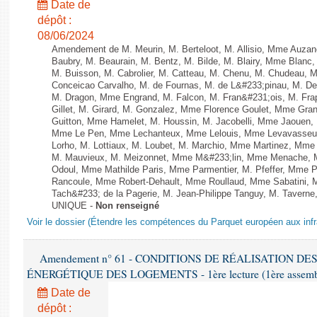
Date de
dépôt :
08/06/2024
Amendement de M. Meurin, M. Berteloot, M. Allisio, Mme Auzano
Baubry, M. Beaurain, M. Bentz, M. Bilde, M. Blairy, Mme Blanc
M. Buisson, M. Cabrolier, M. Catteau, M. Chenu, M. Chudeau
Conceicao Carvalho, M. de Fournas, M. de L&#233;pinau, M. 
M. Dragon, Mme Engrand, M. Falcon, M. Fran&#231;ois, M. Frap
Gillet, M. Girard, M. Gonzalez, Mme Florence Goulet, Mme Grang
Guitton, Mme Hamelet, M. Houssin, M. Jacobelli, Mme Jaouen, 
Mme Le Pen, Mme Lechanteux, Mme Lelouis, Mme Levavasseur,
Lorho, M. Lottiaux, M. Loubet, M. Marchio, Mme Martinez, Mm
M. Mauvieux, M. Meizonnet, Mme M&#233;lin, Mme Menache, M
Odoul, Mme Mathilde Paris, Mme Parmentier, M. Pfeffer, Mme 
Rancoule, Mme Robert-Dehault, Mme Roullaud, Mme Sabatini, 
Tach&#233; de la Pagerie, M. Jean-Philippe Tanguy, M. Taverne, M.
UNIQUE -
Non renseigné
Voir le dossier (Étendre les compétences du Parquet européen aux infr
Amendement n° 61 - CONDITIONS DE RÉALISATION D
ÉNERGÉTIQUE DES LOGEMENTS - 1ère lecture (1ère assemblée
Date de
dépôt :