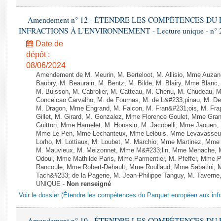
Amendement n° 12 - ÉTENDRE LES COMPÉTENCES D
INFRACTIONS À L’ENVIRONNEMENT - Lecture unique - n° 
Date de
dépôt :
08/06/2024
Amendement de M. Meurin, M. Berteloot, M. Allisio, Mme Auzano
Baubry, M. Beaurain, M. Bentz, M. Bilde, M. Blairy, Mme Blanc
M. Buisson, M. Cabrolier, M. Catteau, M. Chenu, M. Chudeau
Conceicao Carvalho, M. de Fournas, M. de L&#233;pinau, M. 
M. Dragon, Mme Engrand, M. Falcon, M. Fran&#231;ois, M. Frap
Gillet, M. Girard, M. Gonzalez, Mme Florence Goulet, Mme Grang
Guitton, Mme Hamelet, M. Houssin, M. Jacobelli, Mme Jaouen, 
Mme Le Pen, Mme Lechanteux, Mme Lelouis, Mme Levavasseur,
Lorho, M. Lottiaux, M. Loubet, M. Marchio, Mme Martinez, Mm
M. Mauvieux, M. Meizonnet, Mme M&#233;lin, Mme Menache, M
Odoul, Mme Mathilde Paris, Mme Parmentier, M. Pfeffer, Mme 
Rancoule, Mme Robert-Dehault, Mme Roullaud, Mme Sabatini, 
Tach&#233; de la Pagerie, M. Jean-Philippe Tanguy, M. Taverne, M.
UNIQUE -
Non renseigné
Voir le dossier (Étendre les compétences du Parquet européen aux infr
Amendement n° 10 - ÉTENDRE LES COMPÉTENCES D