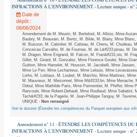
INFRACTIONS À L’ENVIRONNEMENT - Lecture unique - n° 
Date de
dépôt :
08/06/2024
Amendement de M. Meurin, M. Berteloot, M. Allisio, Mme Auzano
Baubry, M. Beaurain, M. Bentz, M. Bilde, M. Blairy, Mme Blanc
M. Buisson, M. Cabrolier, M. Catteau, M. Chenu, M. Chudeau
Conceicao Carvalho, M. de Fournas, M. de L&#233;pinau, M. 
M. Dragon, Mme Engrand, M. Falcon, M. Fran&#231;ois, M. Frap
Gillet, M. Girard, M. Gonzalez, Mme Florence Goulet, Mme Grang
Guitton, Mme Hamelet, M. Houssin, M. Jacobelli, Mme Jaouen, 
Mme Le Pen, Mme Lechanteux, Mme Lelouis, Mme Levavasseur,
Lorho, M. Lottiaux, M. Loubet, M. Marchio, Mme Martinez, Mm
M. Mauvieux, M. Meizonnet, Mme M&#233;lin, Mme Menache, M
Odoul, Mme Mathilde Paris, Mme Parmentier, M. Pfeffer, Mme 
Rancoule, Mme Robert-Dehault, Mme Roullaud, Mme Sabatini, 
Tach&#233; de la Pagerie, M. Jean-Philippe Tanguy, M. Taverne, M.
UNIQUE -
Non renseigné
Voir le dossier (Étendre les compétences du Parquet européen aux infr
Amendement n° 11 - ÉTENDRE LES COMPÉTENCES D
INFRACTIONS À L’ENVIRONNEMENT - Lecture unique - n° 