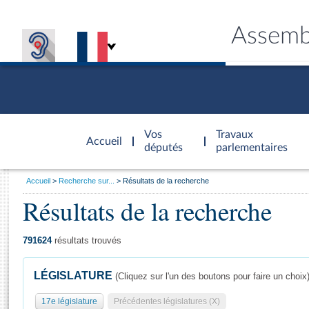
Assemb
Accèder à
la page
Vos
Travaux
Accueil
d'accueil
députés
parlementaires
Vous
Accueil
Recherche sur...
Résultats de la recherche
êtes
Résultats de la recherche
Général
ici
CONNEX
TRAVA
CONNA
DÉC
:
791624
résultats trouvés
LÉGISLATURE
(Cliquez sur l'un des boutons pour faire un choix
17e législature
Précédentes législatures (X)