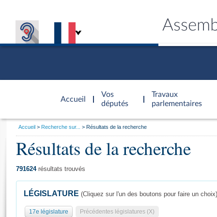
Assemb
Accèder à
la page
Vos
Travaux
Accueil
d'accueil
députés
parlementaires
Vous
Accueil
Recherche sur...
Résultats de la recherche
êtes
Résultats de la recherche
Général
ici
CONNEX
TRAVA
CONNA
DÉC
:
791624
résultats trouvés
LÉGISLATURE
(Cliquez sur l'un des boutons pour faire un choix
17e législature
Précédentes législatures (X)