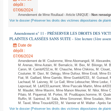
dépôt :
07/06/2024
Amendement de Mme Roullaud - Article UNIQUE -
Non renseig
Voir le dossier (Préserver les droits des victimes dépositaires de plain
Amendement n° 11 - PRÉSERVER LES DROITS DES VIC
PLAINTES CLASSÉES SANS SUITE - 1ère lecture (1ère assembl
Date de
dépôt :
07/06/2024
Amendement de M. Coulomme, Mme Abomangoli, M. Alexandre,
M. Arenas, Mme Autain, M. Bernalicis, M. Bex, M. Bilongo, M. 
Caron, M. Carri&#232;re, M. Chauche, Mme Chikirou, M. Clouet
Couturier, M. Davi, M. Delogu, Mme Dufour, Mme Erodi, Mme E
Fiat, M. Gaillard, Mme Garrido, Mme Guett&#233;, M. Guiraud,
Lachaud, M. Laisney, M. Le Gall, Mme Leboucher, Mme Leduc,
Lepvraud, M. L&#233;aument, Mme Pascale Martin, Mme &#201;li
M. Maudet, Mme Maximi, Mme Manon Meunier, M. Nilor, Mme 
Pilato, M. Piquemal, M. Portes, M. Prud&apos;homme, M. Qua
Ruffin, M. Saintoul, M. Sala, Mme Simonnet, Mme Soudais, Mm
M. Tavel, Mme Trouv&#233;, M. Vannier et M. Walter - Après l'a
Voir le dossier (Préserver les droits des victimes dépositaires de plain