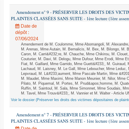
Amendement n° 9 - PRÉSERVER LES DROITS DES VICT
PLAINTES CLASSÉES SANS SUITE - 1ère lecture (1ère assembl
Date de
dépôt :
07/06/2024
Amendement de M. Coulomme, Mme Abomangoli, M. Alexandre,
M. Arenas, Mme Autain, M. Bernalicis, M. Bex, M. Bilongo, M. 
Caron, M. Carri&#232;re, M. Chauche, Mme Chikirou, M. Clouet
Couturier, M. Davi, M. Delogu, Mme Dufour, Mme Erodi, Mme E
Fiat, M. Gaillard, Mme Garrido, Mme Guett&#233;, M. Guiraud,
Lachaud, M. Laisney, M. Le Gall, Mme Leboucher, Mme Leduc,
Lepvraud, M. L&#233;aument, Mme Pascale Martin, Mme &#201;li
M. Maudet, Mme Maximi, Mme Manon Meunier, M. Nilor, Mme 
Pilato, M. Piquemal, M. Portes, M. Prud&apos;homme, M. Qua
Ruffin, M. Saintoul, M. Sala, Mme Simonnet, Mme Soudais, Mm
M. Tavel, Mme Trouv&#233;, M. Vannier et M. Walter - Article 
Voir le dossier (Préserver les droits des victimes dépositaires de plain
Amendement n° 7 - PRÉSERVER LES DROITS DES VICT
PLAINTES CLASSÉES SANS SUITE - 1ère lecture (1ère assembl
Date de