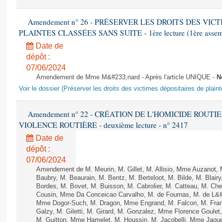
Amendement n° 26 - PRÉSERVER LES DROITS DES VIC
PLAINTES CLASSÉES SANS SUITE - 1ère lecture (1ère assembl
Date de
dépôt :
07/06/2024
Amendement de Mme M&#233;nard - Après l'article UNIQUE -
N
Voir le dossier (Préserver les droits des victimes dépositaires de plain
Amendement n° 22 - CRÉATION DE L'HOMICIDE ROUT
VIOLENCE ROUTIÈRE - deuxième lecture - n° 2417
Date de
dépôt :
07/06/2024
Amendement de M. Meurin, M. Gillet, M. Allisio, Mme Auzanot, 
Baubry, M. Beaurain, M. Bentz, M. Berteloot, M. Bilde, M. Blai
Bordes, M. Bovet, M. Buisson, M. Cabrolier, M. Catteau, M. 
Cousin, Mme Da Conceicao Carvalho, M. de Fournas, M. de L&#
Mme Dogor-Such, M. Dragon, Mme Engrand, M. Falcon, M. Fra
Galzy, M. Giletti, M. Girard, M. Gonzalez, Mme Florence Goulet
M. Guitton, Mme Hamelet, M. Houssin, M. Jacobelli, Mme Jaou