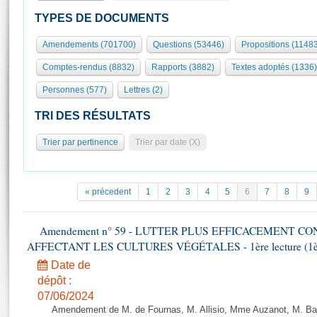
S'id
Présidence
Séance publique
Rôle et pouvoirs de l'Assemblée
Visiter l'Assemblée
TYPES DE DOCUMENTS
Fiches « Connaissance de l’Assemblée »
577 députés
Commissions et autres organes
Visite virtuelle du palais Bourbon
Amendements (701700)
Questions (53446)
Propositions (1148
Organisation de l'Assemblée
Groupes politiques
Europe et International
Assister à une séance
Mot
Comptes-rendus (8832)
Rapports (3882)
Textes adoptés (1336)
Présidence
Conférence des Présidents
Bureau
Collège des Ques
Élections législatives
Contrôle et évaluation
Accès des chercheurs à l’Assemblée
Personnes (577)
Lettres (2)
Congrès
Les évènements
S'inscrire
TRI DES RÉSULTATS
Pétitions
Statistiques et chiffres clés
Trier par pertinence
Trier par date (X)
Transparence et déontologie
Vous n'ave
Patrimoine
E
Documents de référence
La Bibliothèque
( Constitution | Règlement de l'Assemblée ... )
Documents parlementaires
« précedent
1
2
3
4
5
6
7
8
9
Les archives
Projets de loi
Contacts et plan d'accès
Propositions de loi
Amendement n° 59 - LUTTER PLUS EFFICACEMENT C
Histoire
Photos libres de droit
AFFECTANT LES CULTURES VÉGÉTALES - 1ère lecture (1ère a
Amendements
Juniors
Textes adoptés
Date de
Anciennes législatures
dépôt :
07/06/2024
Liens vers les sites publics
Rapports d'information
Amendement de M. de Fournas, M. Allisio, Mme Auzanot, M. Bal