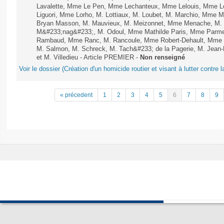
Lavalette, Mme Le Pen, Mme Lechanteux, Mme Lelouis, Mme Le
Liguori, Mme Lorho, M. Lottiaux, M. Loubet, M. Marchio, Mme 
Bryan Masson, M. Mauvieux, M. Meizonnet, Mme Menache, M. 
M&#233;nag&#233;, M. Odoul, Mme Mathilde Paris, Mme Parment
Rambaud, Mme Ranc, M. Rancoule, Mme Robert-Dehault, Mme R
M. Salmon, M. Schreck, M. Tach&#233; de la Pagerie, M. Jean-P
et M. Villedieu - Article PREMIER -
Non renseigné
Voir le dossier (Création d'un homicide routier et visant à lutter contre l
« précedent
1
2
3
4
5
6
7
8
9