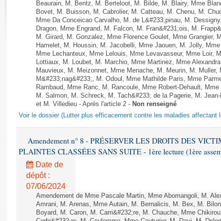
Rapports d'enquête
Beaurain, M. Bentz, M. Berteloot, M. Bilde, M. Blairy, Mme Bla
Bovet, M. Buisson, M. Cabrolier, M. Catteau, M. Chenu, M. C
Rapports législatifs
Mme Da Conceicao Carvalho, M. de L&#233;pinau, M. Dessign
Rapports sur l'application des lois
Dragon, Mme Engrand, M. Falcon, M. Fran&#231;ois, M. Frapp&#2
M. Girard, M. Gonzalez, Mme Florence Goulet, Mme Grangier, M
Baromètre de l’application des lois
Hamelet, M. Houssin, M. Jacobelli, Mme Jaouen, M. Jolly, Mme
Mme Lechanteux, Mme Lelouis, Mme Levavasseur, Mme Loir, M.
Lottiaux, M. Loubet, M. Marchio, Mme Martinez, Mme Alexandr
Dossiers législatifs
Mauvieux, M. Meizonnet, Mme Menache, M. Meurin, M. Muller,
M&#233;nag&#233;, M. Odoul, Mme Mathilde Paris, Mme Parment
Budget et sécurité sociale
Rambaud, Mme Ranc, M. Rancoule, Mme Robert-Dehault, Mme R
Questions écrites et orales
M. Salmon, M. Schreck, M. Tach&#233; de la Pagerie, M. Jean-P
Comptes rendus des débats
et M. Villedieu - Après l'article 2 -
Non renseigné
Voir le dossier (Lutter plus efficacement contre les maladies affectant 
Amendement n° 8 - PRÉSERVER LES DROITS DES VICT
PLAINTES CLASSÉES SANS SUITE - 1ère lecture (1ère assembl
Date de
dépôt :
07/06/2024
Amendement de Mme Pascale Martin, Mme Abomangoli, M. Ale
Amrani, M. Arenas, Mme Autain, M. Bernalicis, M. Bex, M. Bilo
Boyard, M. Caron, M. Carri&#232;re, M. Chauche, Mme Chikirou,