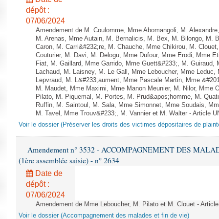
dépôt :
07/06/2024
Amendement de M. Coulomme, Mme Abomangoli, M. Alexandre,
M. Arenas, Mme Autain, M. Bernalicis, M. Bex, M. Bilongo, M. 
Caron, M. Carri&#232;re, M. Chauche, Mme Chikirou, M. Clouet
Couturier, M. Davi, M. Delogu, Mme Dufour, Mme Erodi, Mme E
Fiat, M. Gaillard, Mme Garrido, Mme Guett&#233;, M. Guiraud,
Lachaud, M. Laisney, M. Le Gall, Mme Leboucher, Mme Leduc,
Lepvraud, M. L&#233;aument, Mme Pascale Martin, Mme &#201;li
M. Maudet, Mme Maximi, Mme Manon Meunier, M. Nilor, Mme 
Pilato, M. Piquemal, M. Portes, M. Prud&apos;homme, M. Qua
Ruffin, M. Saintoul, M. Sala, Mme Simonnet, Mme Soudais, Mm
M. Tavel, Mme Trouv&#233;, M. Vannier et M. Walter - Article 
Voir le dossier (Préserver les droits des victimes dépositaires de plain
Amendement n° 3532 - ACCOMPAGNEMENT DES MALADES E
(1ère assemblée saisie) - n° 2634
Date de
dépôt :
07/06/2024
Amendement de Mme Leboucher, M. Pilato et M. Clouet - Article
Voir le dossier (Accompagnement des malades et fin de vie)