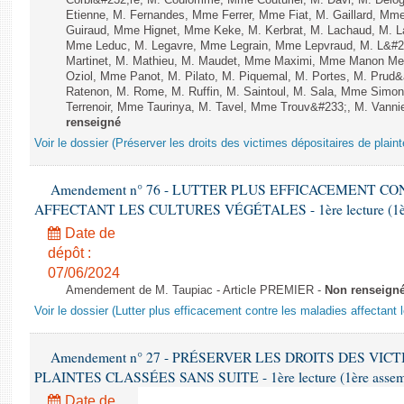
Corbi&#232;re, M. Coulomme, Mme Couturier, M. Davi, M. Del
Etienne, M. Fernandes, Mme Ferrer, Mme Fiat, M. Gaillard, Mm
Guiraud, Mme Hignet, Mme Keke, M. Kerbrat, M. Lachaud, M. L
Mme Leduc, M. Legavre, Mme Legrain, Mme Lepvraud, M. L&#23
Martinet, M. Mathieu, M. Maudet, Mme Maximi, Mme Manon Me
Oziol, Mme Panot, M. Pilato, M. Piquemal, M. Portes, M. Pru
Ratenon, M. Rome, M. Ruffin, M. Saintoul, M. Sala, Mme Sim
Terrenoir, Mme Taurinya, M. Tavel, Mme Trouv&#233;, M. Vannie
renseigné
Voir le dossier (Préserver les droits des victimes dépositaires de plain
Amendement n° 76 - LUTTER PLUS EFFICACEMENT C
AFFECTANT LES CULTURES VÉGÉTALES - 1ère lecture (1ère a
Date de
dépôt :
07/06/2024
Amendement de M. Taupiac - Article PREMIER -
Non renseign
Voir le dossier (Lutter plus efficacement contre les maladies affectant 
Amendement n° 27 - PRÉSERVER LES DROITS DES VIC
PLAINTES CLASSÉES SANS SUITE - 1ère lecture (1ère assembl
Date de