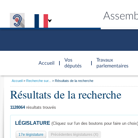
Assemb
Accèder à
la page
Vos
Travaux
Accueil
d'accueil
députés
parlementaires
Vous
Accueil
Recherche sur...
Résultats de la recherche
êtes
Résultats de la recherche
Général
ici
CONNEX
TRAVA
CONNA
DÉC
:
1128064
résultats trouvés
LÉGISLATURE
(Cliquez sur l'un des boutons pour faire un choix
17e législature
Précédentes législatures (X)