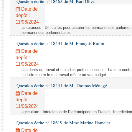
Question écrite n° 18463 de M. Karl Olive
Rapports d'enquête
Rapports législatifs
Date de
dépôt :
Rapports sur l'application des lois
11/06/2024
Baromètre de l’application des lois
assurances - Difficultés pour assurer les permanences parlementa
permanences parlementaires
Dossiers législatifs
Question écrite n° 18431 de M. François Ruffin
Budget et sécurité sociale
Date de
Questions écrites et orales
dépôt :
Comptes rendus des débats
11/06/2024
accidents du travail et maladies professionnelles - La lutte contre
La lutte contre le mal-travail mérite un vrai budget
Question écrite n° 18441 de M. Thomas Ménagé
Date de
dépôt :
11/06/2024
agriculture - Interdiction de l'acétamipride en France - Interdicti
Question écrite n° 18619 de Mme Marine Hamelet
Date de