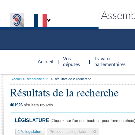
Assemb
Accèder à
la page
Vos
Travaux
Accueil
d'accueil
députés
parlementaires
Vous
Accueil
Recherche sur...
Résultats de la recherche
êtes
Résultats de la recherche
Général
ici
CONNEX
TRAVA
CONNA
DÉC
:
401926
résultats trouvés
LÉGISLATURE
(Cliquez sur l'un des boutons pour faire un choix
17e législature
Précédentes législatures (X)