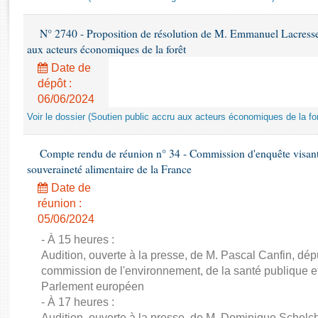
Rapports d'enquête
Rapports législatifs
N° 2740 - Proposition de résolution de M. Emmanuel Lacresse r
Rapports sur l'application des lois
aux acteurs économiques de la forêt
Baromètre de l’application des lois
Date de
dépôt :
Dossiers législatifs
06/06/2024
Budget et sécurité sociale
Voir le dossier (Soutien public accru aux acteurs économiques de la for
Questions écrites et orales
Comptes rendus des débats
Compte rendu de réunion n° 34 - Commission d'enquête visant à 
souveraineté alimentaire de la France
Date de
réunion :
05/06/2024
- À 15 heures :
Audition, ouverte à la presse, de M. Pascal Canfin, dép
commission de l'environnement, de la santé publique et
Parlement européen
- À 17 heures :
Audition, ouverte à la presse, de M. Dominique Schelch