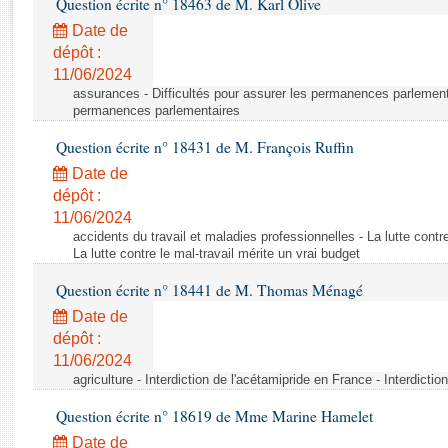
Question écrite n° 18463 de M. Karl Olive
Rapports d'enquête
Rapports législatifs
Date de
dépôt :
Rapports sur l'application des lois
11/06/2024
Baromètre de l’application des lois
assurances - Difficultés pour assurer les permanences parlementa
permanences parlementaires
Dossiers législatifs
Question écrite n° 18431 de M. François Ruffin
Budget et sécurité sociale
Date de
Questions écrites et orales
dépôt :
Comptes rendus des débats
11/06/2024
accidents du travail et maladies professionnelles - La lutte contre
La lutte contre le mal-travail mérite un vrai budget
Question écrite n° 18441 de M. Thomas Ménagé
Date de
dépôt :
11/06/2024
agriculture - Interdiction de l'acétamipride en France - Interdicti
Question écrite n° 18619 de Mme Marine Hamelet
Date de