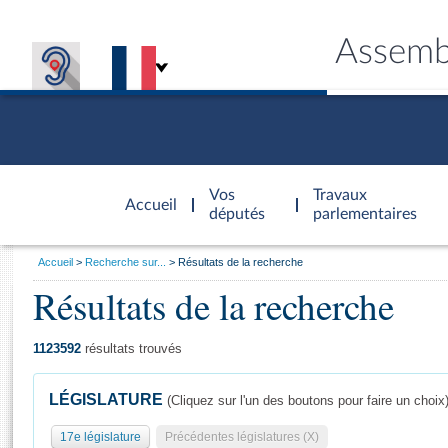
Assemb
Accèder à
la page
Vos
Travaux
Accueil
d'accueil
députés
parlementaires
Vous
Accueil
Recherche sur...
Résultats de la recherche
êtes
Résultats de la recherche
Général
ici
CONNEX
TRAVA
CONNA
DÉC
:
1123592
résultats trouvés
LÉGISLATURE
(Cliquez sur l'un des boutons pour faire un choix
17e législature
Précédentes législatures (X)