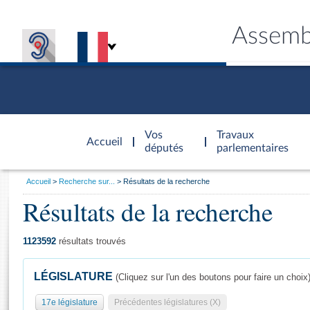
Assemb
Accèder à
la page
Vos
Travaux
Accueil
d'accueil
députés
parlementaires
Vous
Accueil
Recherche sur...
Résultats de la recherche
êtes
Résultats de la recherche
Général
ici
CONNEX
TRAVA
CONNA
DÉC
:
1123592
résultats trouvés
LÉGISLATURE
(Cliquez sur l'un des boutons pour faire un choix
17e législature
Précédentes législatures (X)