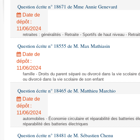
Rapports d'enquête
Question écrite n° 18671 de Mme Annie Genevard
Rapports législatifs
Date de
Rapports sur l'application des lois
dépôt :
Baromètre de l’application des lois
11/06/2024
retraites : généralités - Retraite - Sportifs de haut niveau - Retra
Dossiers législatifs
Question écrite n° 18555 de M. Max Mathiasin
Budget et sécurité sociale
Date de
Questions écrites et orales
dépôt :
Comptes rendus des débats
11/06/2024
famille - Droits du parent séparé ou divorcé dans la vie scolaire 
ou divorcé dans la vie scolaire de son enfant
Question écrite n° 18465 de M. Matthieu Marchio
Date de
dépôt :
11/06/2024
automobiles - Économie circulaire et réparabilité des batteries él
réparabilité des batteries électriques
Question écrite n° 18481 de M. Sébastien Chenu