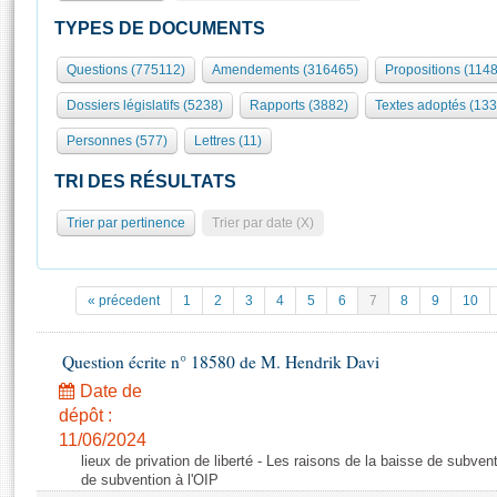
S'id
Présidence
Séance publique
Rôle et pouvoirs de l'Assemblée
Visiter l'Assemblée
TYPES DE DOCUMENTS
Fiches « Connaissance de l’Assemblée »
577 députés
Commissions et autres organes
Visite virtuelle du palais Bourbon
Questions (775112)
Amendements (316465)
Propositions (114
Organisation de l'Assemblée
Groupes politiques
Europe et International
Assister à une séance
Mot
Dossiers législatifs (5238)
Rapports (3882)
Textes adoptés (133
Présidence
Conférence des Présidents
Bureau
Collège des Ques
Élections législatives
Contrôle et évaluation
Accès des chercheurs à l’Assemblée
Personnes (577)
Lettres (11)
Congrès
Les évènements
S'inscrire
TRI DES RÉSULTATS
Pétitions
Statistiques et chiffres clés
Trier par pertinence
Trier par date (X)
Transparence et déontologie
Vous n'ave
Patrimoine
E
Documents de référence
La Bibliothèque
( Constitution | Règlement de l'Assemblée ... )
Documents parlementaires
« précedent
1
2
3
4
5
6
7
8
9
10
Les archives
Projets de loi
Contacts et plan d'accès
Propositions de loi
Question écrite n° 18580 de M. Hendrik Davi
Histoire
Photos libres de droit
Amendements
Date de
Juniors
Textes adoptés
dépôt :
Anciennes législatures
11/06/2024
lieux de privation de liberté - Les raisons de la baisse de subven
Liens vers les sites publics
Rapports d'information
de subvention à l'OIP