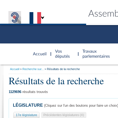
Assemb
Accèder à
la page
Vos
Travaux
Accueil
d'accueil
députés
parlementaires
Vous
Accueil
Recherche sur...
Résultats de la recherche
êtes
Résultats de la recherche
Général
ici
CONNEX
TRAVA
CONNA
DÉC
:
1129696
résultats trouvés
LÉGISLATURE
(Cliquez sur l'un des boutons pour faire un choix
17e législature
Précédentes législatures (X)