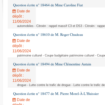
Rapports d'enquête
Question écrite n° 18464 de Mme Caroline Fiat
Rapports législatifs
Date de
Rapports sur l'application des lois
dépôt :
Baromètre de l’application des lois
11/06/2024
automobiles - Citroën : rappel massif C3 et DS3 - Citroën : rapp
Dossiers législatifs
Question écrite n° 18610 de M. Roger Chudeau
Budget et sécurité sociale
Date de
Questions écrites et orales
dépôt :
Comptes rendus des débats
11/06/2024
patrimoine culturel - Coupe budgétaire patrimoine culturel - Coup
Question écrite n° 18494 de Mme Clémentine Autain
Date de
dépôt :
11/06/2024
drogue - Lutte contre le trafic de drogue - Lutte contre le trafic d
Question écrite n° 18477 de M. Pierre Morel-À-L'Huissier
Date de
dépôt :