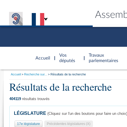
Assemb
Accèder à
la page
Vos
Travaux
Accueil
d'accueil
députés
parlementaires
Vous
Accueil
Recherche sur...
Résultats de la recherche
êtes
Résultats de la recherche
Général
ici
CONNEX
TRAVA
CONNA
DÉC
:
404119
résultats trouvés
LÉGISLATURE
(Cliquez sur l'un des boutons pour faire un choix
17e législature
Précédentes législatures (X)