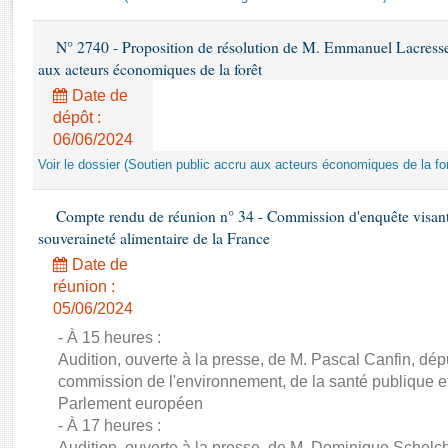
Rapports d'enquête
Rapports législatifs
N° 2740 - Proposition de résolution de M. Emmanuel Lacresse r
Rapports sur l'application des lois
aux acteurs économiques de la forêt
Baromètre de l’application des lois
Date de
dépôt :
Dossiers législatifs
06/06/2024
Budget et sécurité sociale
Voir le dossier (Soutien public accru aux acteurs économiques de la for
Questions écrites et orales
Comptes rendus des débats
Compte rendu de réunion n° 34 - Commission d'enquête visant à 
souveraineté alimentaire de la France
Date de
réunion :
05/06/2024
- À 15 heures :
Audition, ouverte à la presse, de M. Pascal Canfin, dép
commission de l'environnement, de la santé publique et
Parlement européen
- À 17 heures :
Audition, ouverte à la presse, de M. Dominique Schelch