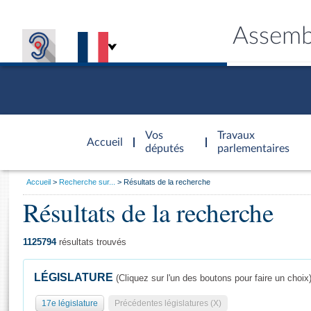
Assemb
Accèder à
la page
Vos
Travaux
Accueil
d'accueil
députés
parlementaires
Vous
Accueil
Recherche sur...
Résultats de la recherche
êtes
Résultats de la recherche
Général
ici
CONNEX
TRAVA
CONNA
DÉC
:
1125794
résultats trouvés
LÉGISLATURE
(Cliquez sur l'un des boutons pour faire un choix
17e législature
Précédentes législatures (X)