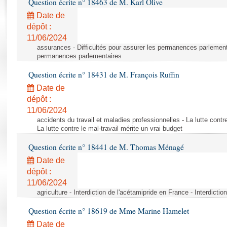
Question écrite n° 18463 de M. Karl Olive
Rapports d'enquête
Rapports législatifs
Date de
dépôt :
Rapports sur l'application des lois
11/06/2024
Baromètre de l’application des lois
assurances - Difficultés pour assurer les permanences parlementa
permanences parlementaires
Dossiers législatifs
Question écrite n° 18431 de M. François Ruffin
Budget et sécurité sociale
Date de
Questions écrites et orales
dépôt :
Comptes rendus des débats
11/06/2024
accidents du travail et maladies professionnelles - La lutte contre
La lutte contre le mal-travail mérite un vrai budget
Question écrite n° 18441 de M. Thomas Ménagé
Date de
dépôt :
11/06/2024
agriculture - Interdiction de l'acétamipride en France - Interdicti
Question écrite n° 18619 de Mme Marine Hamelet
Date de