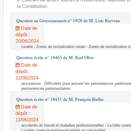
Rapports d'enquête
la Constitution
Rapports législatifs
Rapports sur l'application des lois
Question au Gouvernement n° 1928 de M. Loïc Kervran
Baromètre de l’application des lois
Date de
dépôt :
Dossiers législatifs
20/06/2024
ruralité - Zones de revitalisation rurale - Zones de revitalisation r
Budget et sécurité sociale
Questions écrites et orales
Question écrite n° 18463 de M. Karl Olive
Comptes rendus des débats
Date de
dépôt :
11/06/2024
assurances - Difficultés pour assurer les permanences parlementa
permanences parlementaires
Question écrite n° 18431 de M. François Ruffin
Date de
dépôt :
11/06/2024
accidents du travail et maladies professionnelles - La lutte contre
La lutte contre le mal-travail mérite un vrai budget