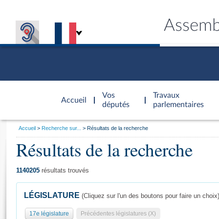
Assemb
Accèder à
la page
Vos
Travaux
Accueil
d'accueil
députés
parlementaires
Vous
Accueil
Recherche sur...
Résultats de la recherche
êtes
Résultats de la recherche
Général
ici
CONNEX
TRAVA
CONNA
DÉC
:
1140205
résultats trouvés
LÉGISLATURE
(Cliquez sur l'un des boutons pour faire un choix
17e législature
Précédentes législatures (X)