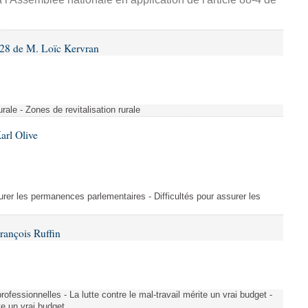
28 de M. Loïc Kervran
rurale - Zones de revitalisation rurale
arl Olive
urer les permanences parlementaires - Difficultés pour assurer les
rançois Ruffin
rofessionnelles - La lutte contre le mal-travail mérite un vrai budget -
ite un vrai budget