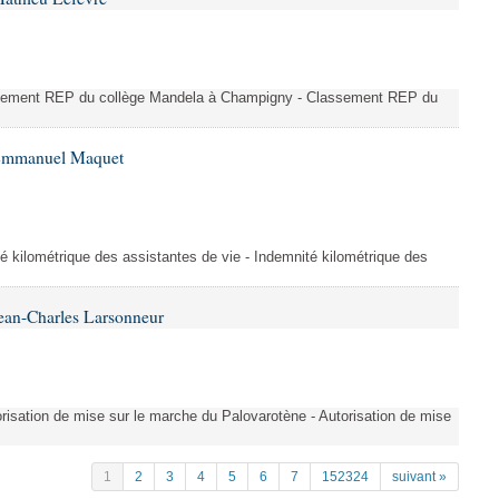
ssement REP du collège Mandela à Champigny - Classement REP du
 Emmanuel Maquet
é kilométrique des assistantes de vie - Indemnité kilométrique des
ean-Charles Larsonneur
isation de mise sur le marche du Palovarotène - Autorisation de mise
1
2
3
4
5
6
7
152324
suivant »