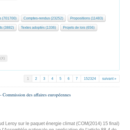
 (701700)
Comptes-rendus (23252)
Propositions (11483)
ts (3882)
Textes adoptés (1336)
Projets de lois (656)
 (X)
1
2
3
4
5
6
7
152324
suivant »
- Commission des affaires européennes
d Leroy sur le paquet énergie climat (COM(2014) 15 final)
 l'Assemblée nationale en application de l'article 88-4 de