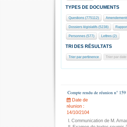
TYPES DE DOCUMENTS
Questions (775112)
Amendements
Dossiers législatifs (5238)
Rappor
Personnes (577)
Lettres (2)
TRI DES RÉSULTATS
Trier par pertinence
Trier par date
Compte rendu de réunion n° 159 
Date de
réunion :
14/10/2104
I. Communication de M. Arnau
II. Examen de textes soumis à