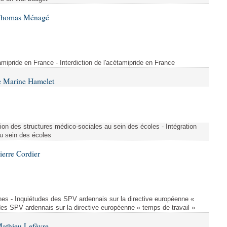
 Thomas Ménagé
étamipride en France - Interdiction de l'acétamipride en France
e Marine Hamelet
ion des structures médico-sociales au sein des écoles - Intégration
u sein des écoles
ierre Cordier
nes - Inquiétudes des SPV ardennais sur la directive européenne «
des SPV ardennais sur la directive européenne « temps de travail »
Mathieu Lefèvre