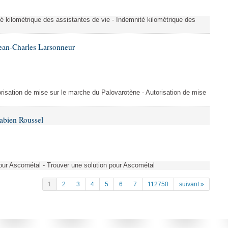
é kilométrique des assistantes de vie - Indemnité kilométrique des
ean-Charles Larsonneur
isation de mise sur le marche du Palovarotène - Autorisation de mise
abien Roussel
pour Ascométal - Trouver une solution pour Ascométal
1
2
3
4
5
6
7
112750
suivant »