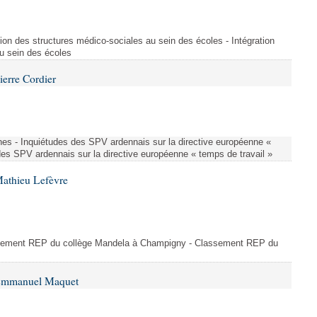
ion des structures médico-sociales au sein des écoles - Intégration
u sein des écoles
ierre Cordier
nes - Inquiétudes des SPV ardennais sur la directive européenne «
des SPV ardennais sur la directive européenne « temps de travail »
Mathieu Lefèvre
ssement REP du collège Mandela à Champigny - Classement REP du
 Emmanuel Maquet