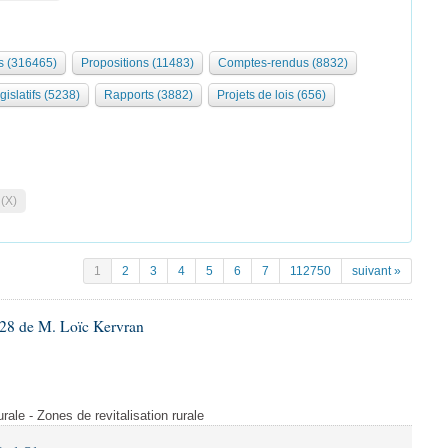
 (316465)
Propositions (11483)
Comptes-rendus (8832)
gislatifs (5238)
Rapports (3882)
Projets de lois (656)
 (X)
1
2
3
4
5
6
7
112750
suivant »
28 de M. Loïc Kervran
rurale - Zones de revitalisation rurale