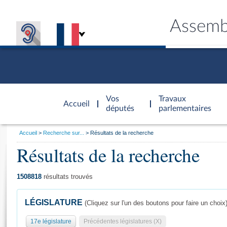
Assemb
Accèder à
la page
Vos
Travaux
Accueil
d'accueil
députés
parlementaires
Vous
Accueil
Recherche sur...
Résultats de la recherche
êtes
Résultats de la recherche
Général
ici
CONNEX
TRAVA
CONNA
DÉC
:
1508818
résultats trouvés
LÉGISLATURE
(Cliquez sur l'un des boutons pour faire un choix
17e législature
Précédentes législatures (X)