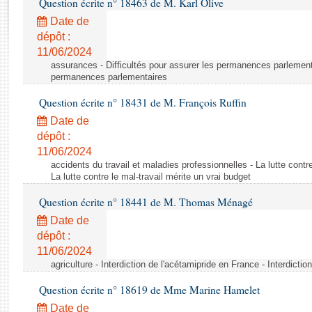
Question écrite n° 18463 de M. Karl Olive
Rapports d'enquête
Rapports législatifs
Date de
dépôt :
Rapports sur l'application des lois
11/06/2024
Baromètre de l’application des lois
assurances - Difficultés pour assurer les permanences parlementa
permanences parlementaires
Dossiers législatifs
Question écrite n° 18431 de M. François Ruffin
Budget et sécurité sociale
Date de
Questions écrites et orales
dépôt :
Comptes rendus des débats
11/06/2024
accidents du travail et maladies professionnelles - La lutte contre
La lutte contre le mal-travail mérite un vrai budget
Question écrite n° 18441 de M. Thomas Ménagé
Date de
dépôt :
11/06/2024
agriculture - Interdiction de l'acétamipride en France - Interdicti
Question écrite n° 18619 de Mme Marine Hamelet
Date de