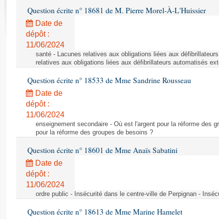
Rapports d'enquête
Question écrite n° 18681 de M. Pierre Morel-À-L'Huissier
Rapports législatifs
Date de
Rapports sur l'application des lois
dépôt :
Baromètre de l’application des lois
11/06/2024
santé - Lacunes relatives aux obligations liées aux défibrillateu
relatives aux obligations liées aux défibrillateurs automatisés ex
Dossiers législatifs
Question écrite n° 18533 de Mme Sandrine Rousseau
Budget et sécurité sociale
Questions écrites et orales
Date de
dépôt :
Comptes rendus des débats
11/06/2024
enseignement secondaire - Où est l'argent pour la réforme des gr
pour la réforme des groupes de besoins ?
Question écrite n° 18601 de Mme Anaïs Sabatini
Date de
dépôt :
11/06/2024
ordre public - Insécurité dans le centre-ville de Perpignan - Inséc
Question écrite n° 18613 de Mme Marine Hamelet