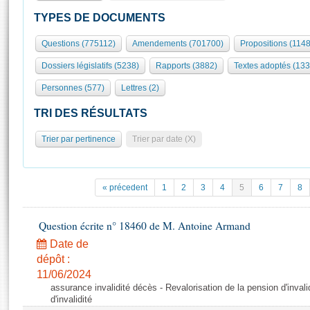
S'id
Présidence
Séance publique
Rôle et pouvoirs de l'Assemblée
Visiter l'Assemblée
TYPES DE DOCUMENTS
Fiches « Connaissance de l’Assemblée »
577 députés
Commissions et autres organes
Visite virtuelle du palais Bourbon
Questions (775112)
Amendements (701700)
Propositions (114
Organisation de l'Assemblée
Groupes politiques
Europe et International
Assister à une séance
Mot
Dossiers législatifs (5238)
Rapports (3882)
Textes adoptés (133
Présidence
Conférence des Présidents
Bureau
Collège des Ques
Élections législatives
Contrôle et évaluation
Accès des chercheurs à l’Assemblée
Personnes (577)
Lettres (2)
Congrès
Les évènements
S'inscrire
TRI DES RÉSULTATS
Pétitions
Statistiques et chiffres clés
Trier par pertinence
Trier par date (X)
Transparence et déontologie
Vous n'ave
Patrimoine
E
Documents de référence
La Bibliothèque
( Constitution | Règlement de l'Assemblée ... )
Documents parlementaires
« précedent
1
2
3
4
5
6
7
8
Les archives
Projets de loi
Contacts et plan d'accès
Propositions de loi
Question écrite n° 18460 de M. Antoine Armand
Histoire
Photos libres de droit
Amendements
Date de
Juniors
Textes adoptés
dépôt :
Anciennes législatures
11/06/2024
assurance invalidité décès - Revalorisation de la pension d'invali
Liens vers les sites publics
Rapports d'information
d'invalidité