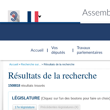
Assemb
Accèder à
la page
Vos
Travaux
Accueil
d'accueil
députés
parlementaires
Vous
Accueil
Recherche sur...
Résultats de la recherche
êtes
Résultats de la recherche
Général
ici
CONNEX
TRAVA
CONNA
DÉC
:
1508818
résultats trouvés
LÉGISLATURE
(Cliquez sur l'un des boutons pour faire un choix
17e législature
Précédentes législatures (X)