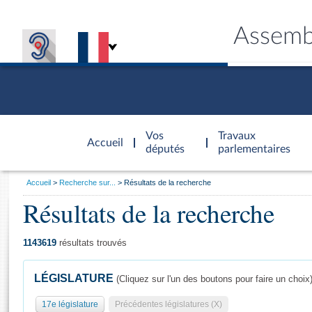
Assemb
Accèder à
la page
Vos
Travaux
Accueil
d'accueil
députés
parlementaires
Vous
Accueil
Recherche sur...
Résultats de la recherche
êtes
Résultats de la recherche
Général
ici
CONNEX
TRAVA
CONNA
DÉC
:
1143619
résultats trouvés
LÉGISLATURE
(Cliquez sur l'un des boutons pour faire un choix
17e législature
Précédentes législatures (X)