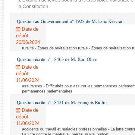
Rapports d'enquête
la Constitution
Rapports législatifs
Rapports sur l'application des lois
Question au Gouvernement n° 1928 de M. Loïc Kervran
Baromètre de l’application des lois
Date de
dépôt :
Dossiers législatifs
20/06/2024
ruralité - Zones de revitalisation rurale - Zones de revitalisation r
Budget et sécurité sociale
Questions écrites et orales
Question écrite n° 18463 de M. Karl Olive
Comptes rendus des débats
Date de
dépôt :
11/06/2024
assurances - Difficultés pour assurer les permanences parlementa
permanences parlementaires
Question écrite n° 18431 de M. François Ruffin
Date de
dépôt :
11/06/2024
accidents du travail et maladies professionnelles - La lutte contre
La lutte contre le mal-travail mérite un vrai budget