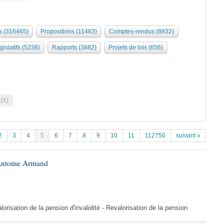
 (316465)
Propositions (11483)
Comptes-rendus (8832)
gislatifs (5238)
Rapports (3882)
Projets de lois (656)
 (X)
2
3
4
5
6
7
8
9
10
11
112750
suivant »
Antoine Armand
orisation de la pension d'invalidité - Revalorisation de la pension