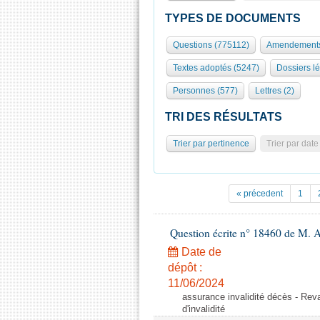
TYPES DE DOCUMENTS
Questions (775112)
Amendements
Textes adoptés (5247)
Dossiers lé
Personnes (577)
Lettres (2)
TRI DES RÉSULTATS
Trier par pertinence
Trier par date
« précedent
1
Question écrite n° 18460 de M. 
Date de
dépôt :
11/06/2024
assurance invalidité décès - Reval
d'invalidité