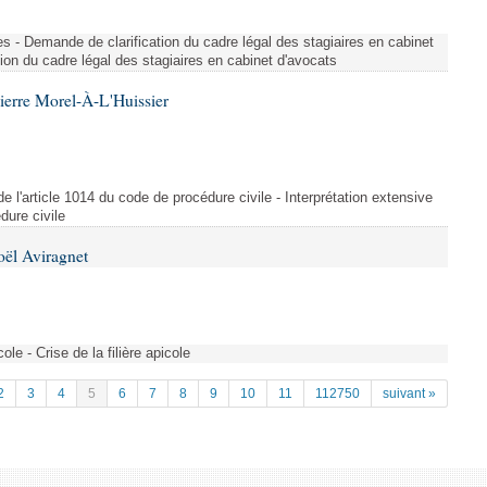
ues - Demande de clarification du cadre légal des stagiaires en cabinet
ion du cadre légal des stagiaires en cabinet d'avocats
ierre Morel-À-L'Huissier
 de l'article 1014 du code de procédure civile - Interprétation extensive
dure civile
oël Aviragnet
cole - Crise de la filière apicole
2
3
4
5
6
7
8
9
10
11
112750
suivant »