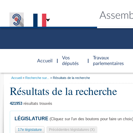
Assemb
Accèder à
la page
Vos
Travaux
Accueil
d'accueil
députés
parlementaires
Vous
Accueil
Recherche sur...
Résultats de la recherche
êtes
Résultats de la recherche
Général
ici
CONNEX
TRAVA
CONNA
DÉC
:
421953
résultats trouvés
LÉGISLATURE
(Cliquez sur l'un des boutons pour faire un choix
17e législature
Précédentes législatures (X)