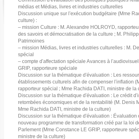
Rapports d'enquête
médias et Médias, livres et industries culturelles
Rapports législatifs
Discussion unique sur l'exécution budgétaire (Mme Rac
Rapports sur l'application des lois
culture) :
Baromètre de l’application des lois
– mission Culture : M. Alexandre HOLROYD, rapporteur
des savoirs et démocratisation de la culture ; M. Phil
Patrimoines
Dossiers législatifs
– mission Médias, livres et industries culturelles : M
Budget et sécurité sociale
spécial
Questions écrites et orales
– compte d'affectation spéciale Avances à l'audiovisu
Comptes rendus des débats
GRIP, rapporteure spéciale
Discussion sur la thématique d'évaluation : Les ressou
établissements culturels afin de compenser l'inflatio
rapporteur spécial ; Mme Rachida DATI, ministre de la c
Discussion sur la thématique d'évaluation : Le crédit d'
retombées économiques et de la rentabilité (M. Denis 
Mme Rachida DATI, ministre de la culture)
Discussion sur la thématique d'évaluation : Évaluation
nouveau programme de transformation créé par la loi de
Parlement (Mme Constance LE GRIP, rapporteure spéc
ministre de la culture)