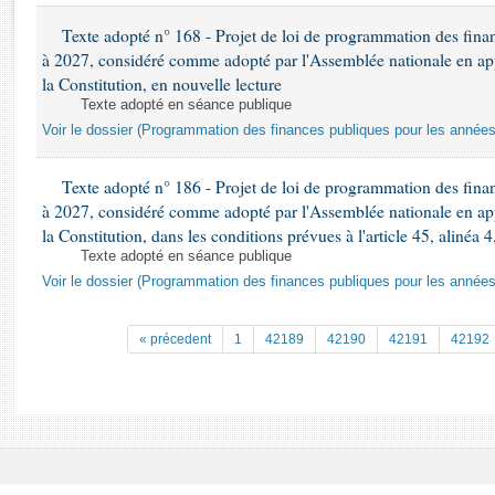
Rapports d'enquête
Texte adopté n° 168 - Projet de loi de programmation des fina
Rapports législatifs
à 2027, considéré comme adopté par l'Assemblée nationale en appli
Rapports sur l'application des lois
la Constitution, en nouvelle lecture
Baromètre de l’application des lois
Texte adopté en séance publique
Voir le dossier (Programmation des finances publiques pour les année
Dossiers législatifs
Budget et sécurité sociale
Texte adopté n° 186 - Projet de loi de programmation des fina
Questions écrites et orales
à 2027, considéré comme adopté par l'Assemblée nationale en appli
la Constitution, dans les conditions prévues à l'article 45, alinéa 4
Comptes rendus des débats
Texte adopté en séance publique
Voir le dossier (Programmation des finances publiques pour les année
« précedent
1
42189
42190
42191
42192