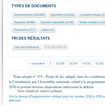
S'id
Présidence
Séance publique
Rôle et pouvoirs de l'Assemblée
Visiter l'Assemblée
TYPES DE DOCUMENTS
Fiches « Connaissance de l’Assemblée »
577 députés
Commissions et autres organes
Visite virtuelle du palais Bourbon
Amendements (316465)
Questions (53446)
Comptes-rendus (2
Organisation de l'Assemblée
Groupes politiques
Europe et International
Assister à une séance
Mot
Rapports (9498)
Dossiers législatifs (5238)
Textes adoptés (133
Présidence
Conférence des Présidents
Bureau
Collège des Ques
Élections législatives
Contrôle et évaluation
Accès des chercheurs à l’Assemblée
Personnes (577)
Lettres (2)
Congrès
Les évènements
S'inscrire
TRI DES RÉSULTATS
Pétitions
Statistiques et chiffres clés
Trier par pertinence
Trier par date (X)
Transparence et déontologie
Vous n'ave
Patrimoine
E
Documents de référence
La Bibliothèque
( Constitution | Règlement de l'Assemblée ... )
Documents parlementaires
« précedent
1
42189
42190
42191
42192
Les archives
Projets de loi
Contacts et plan d'accès
Propositions de loi
Texte adopté n° 155 - Projet de loi, adopté, dans les conditions 
Histoire
Photos libres de droit
la Constitution, par l'Assemblée nationale, relatif à la programma
Amendements
Juniors
2030 et portant diverses dispositions intéressant la défense
Textes adoptés
Anciennes législatures
Texte adopté en séance publique
Voir le dossier (Programmation militaire pour les années 2024 à 2030 et
Liens vers les sites publics
Rapports d'information
défense)