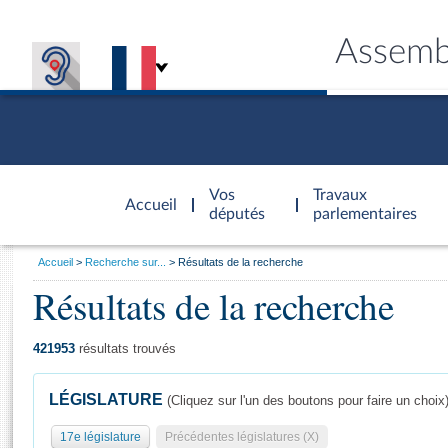
Assemb
Accèder à
la page
Vos
Travaux
Accueil
d'accueil
députés
parlementaires
Vous
Accueil
Recherche sur...
Résultats de la recherche
êtes
Résultats de la recherche
Général
ici
CONNEX
TRAVA
CONNA
DÉC
:
421953
résultats trouvés
LÉGISLATURE
(Cliquez sur l'un des boutons pour faire un choix
17e législature
Précédentes législatures (X)