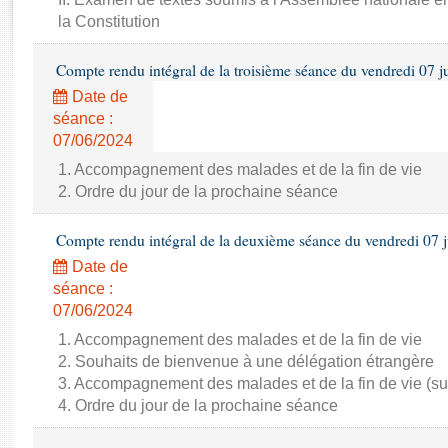
Rapports d'enquête
la Constitution
Rapports législatifs
Rapports sur l'application des lois
Compte rendu intégral de la troisième séance du vendredi 07 j
Baromètre de l’application des lois
Date de
séance :
Dossiers législatifs
07/06/2024
Budget et sécurité sociale
1. Accompagnement des malades et de la fin de vie
Questions écrites et orales
2. Ordre du jour de la prochaine séance
Comptes rendus des débats
Compte rendu intégral de la deuxième séance du vendredi 07 
Date de
séance :
07/06/2024
1. Accompagnement des malades et de la fin de vie
2. Souhaits de bienvenue à une délégation étrangère
3. Accompagnement des malades et de la fin de vie (su
4. Ordre du jour de la prochaine séance