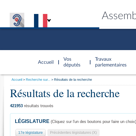
Assemb
Accèder à
la page
Vos
Travaux
Accueil
d'accueil
députés
parlementaires
Vous
Accueil
Recherche sur...
Résultats de la recherche
êtes
Résultats de la recherche
Général
ici
CONNEX
TRAVA
CONNA
DÉC
:
421953
résultats trouvés
LÉGISLATURE
(Cliquez sur l'un des boutons pour faire un choix
17e législature
Précédentes législatures (X)