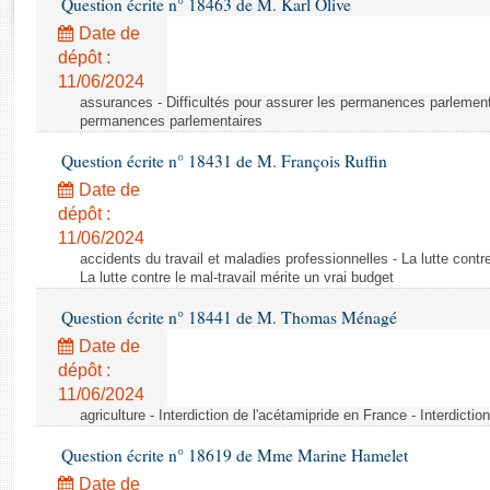
Question écrite n° 18463 de M. Karl Olive
Rapports d'enquête
Rapports législatifs
Date de
dépôt :
Rapports sur l'application des lois
11/06/2024
Baromètre de l’application des lois
assurances - Difficultés pour assurer les permanences parlementa
permanences parlementaires
Dossiers législatifs
Question écrite n° 18431 de M. François Ruffin
Budget et sécurité sociale
Date de
Questions écrites et orales
dépôt :
Comptes rendus des débats
11/06/2024
accidents du travail et maladies professionnelles - La lutte contre
La lutte contre le mal-travail mérite un vrai budget
Question écrite n° 18441 de M. Thomas Ménagé
Date de
dépôt :
11/06/2024
agriculture - Interdiction de l'acétamipride en France - Interdicti
Question écrite n° 18619 de Mme Marine Hamelet
Date de