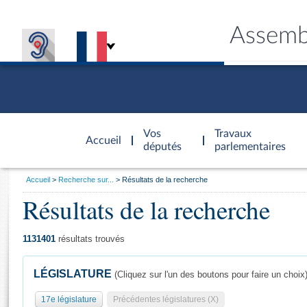
Assemb
Accèder à
la page
Vos
Travaux
Accueil
d'accueil
députés
parlementaires
Vous
Accueil
Recherche sur...
Résultats de la recherche
êtes
Résultats de la recherche
Général
ici
CONNEX
TRAVA
CONNA
DÉC
:
1131401
résultats trouvés
LÉGISLATURE
(Cliquez sur l'un des boutons pour faire un choix
17e législature
Précédentes législatures (X)